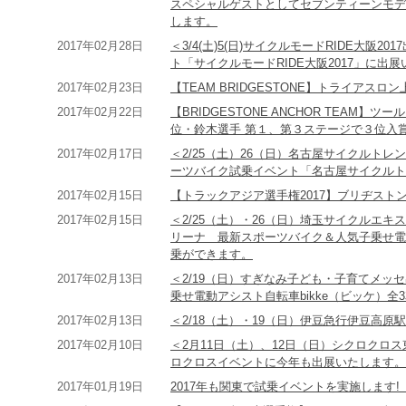
スペシャルゲストとしてセブンティーンモデ
します。
2017年02月28日
＜3/4(土)5(日)サイクルモードRIDE大阪
ト「サイクルモードRIDE大阪2017」に出
2017年02月23日
【TEAM BRIDGESTONE】トライアスロ
2017年02月22日
【BRIDGESTONE ANCHOR TEAM】ツ
位・鈴木選手 第１、第３ステージで３位入
2017年02月17日
＜2/25（土）26（日）名古屋サイクルトレ
ーツバイク試乗イベント「名古屋サイクルトレ
2017年02月15日
【トラックアジア選手権2017】ブリヂスト
2017年02月15日
＜2/25（土）・26（日）埼玉サイクルエキ
リーナ 最新スポーツバイク＆人気子乗せ電動
乗ができます。
2017年02月13日
＜2/19（日）すぎなみ子ども・子育てメッ
乗せ電動アシスト自転車bikke（ビッケ）
2017年02月13日
＜2/18（土）・19（日）伊豆急行伊豆高
2017年02月10日
＜2月11日（土）、12日（日）シクロクロ
ロクロスイベントに今年も出展いたします。
2017年01月19日
2017年も関東で試乗イベントを実施します