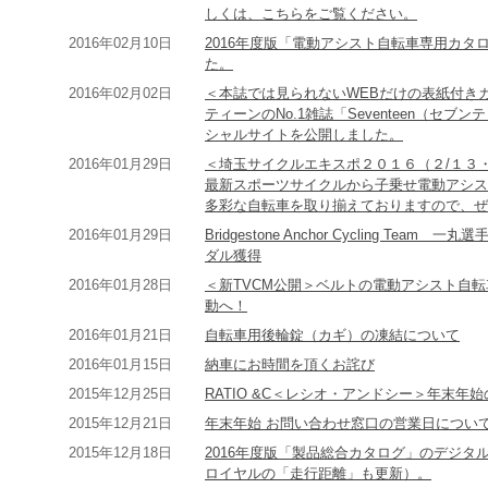
しくは、こちらをご覧ください。
2016年02月10日
2016年度版「電動アシスト自転車専用カ
た。
2016年02月02日
＜本誌では見られないWEBだけの表紙付き
ティーンのNo.1雑誌「Seventeen（セ
シャルサイトを公開しました。
2016年01月29日
＜埼玉サイクルエキスポ２０１６（２/１３
最新スポーツサイクルから子乗せ電動アシス
多彩な自転車を取り揃えておりますので、ぜ
2016年01月29日
Bridgestone Anchor Cycling T
ダル獲得
2016年01月28日
＜新TVCM公開＞ベルトの電動アシスト自
動へ！
2016年01月21日
自転車用後輪錠（カギ）の凍結について
2016年01月15日
納車にお時間を頂くお詫び
2015年12月25日
RATIO &C＜レシオ・アンドシー＞年末年
2015年12月21日
年末年始 お問い合わせ窓口の営業日につい
2015年12月18日
2016年度版「製品総合カタログ」のデジ
ロイヤルの「走行距離」も更新）。