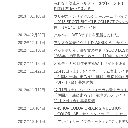
もれなく幼児用ヘルメットをプレゼント！
期間は2/15〜4/10まで。
2013年01月08日
ブリヂストンサイクルショールーム「バイク
「2013 SPORT BICYCLE COLLECT
催 1月17日（木）〜4月
2012年12月25日
アルベルトWEBサイトを更新しました。
2012年12月21日
アシスタ試乗紹介「TRY ASSISTA!」サ
2012年11月30日
グッドデザイン賞受賞の歴史「GOOD DESIG
1966年の初受賞から数えて、110点にのぼ
2012年11月29日
オルディナ2013年モデルWEBサイトを更新
2012年11月22日
12月15日（土）バイクフォーラム青山ライ
「仲間と一緒に走ろう! 挑戦・東京100km
12月7日（金）募集締切
2012年11月12日
12月1日（土） バイクフォーラム青山ライド
「仲間と一緒に走ろう! 築地グルメライド」
11月23日（金）募集締切
2012年10月04日
ANCHOR COLOR ORDER SIMULATION
「COLOR LAB」サイトをアップしました。
2012年10月01日
「アンジェリーノプティット」が“グッドデザ