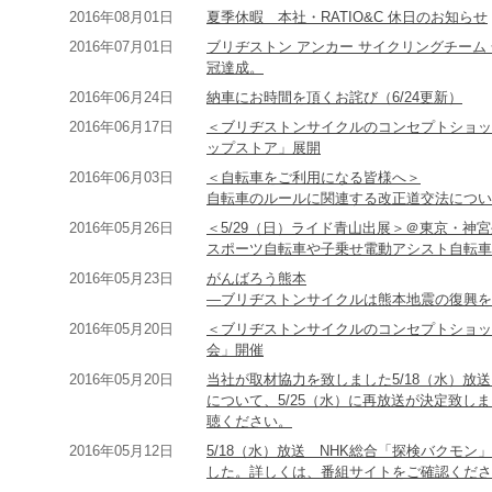
2016年08月01日
夏季休暇 本社・RATIO&C 休日のお知らせ
2016年07月01日
ブリヂストン アンカー サイクリングチーム
冠達成。
2016年06月24日
納車にお時間を頂くお詫び（6/24更新）
2016年06月17日
＜ブリヂストンサイクルのコンセプトショップRAT
ップストア」展開
2016年06月03日
＜自転車をご利用になる皆様へ＞
自転車のルールに関連する改正道交法につい
2016年05月26日
＜5/29（日）ライド青山出展＞＠東京・神
スポーツ自転車や子乗せ電動アシスト自転車
2016年05月23日
がんばろう熊本
―ブリヂストンサイクルは熊本地震の復興を
2016年05月20日
＜ブリヂストンサイクルのコンセプトショップ
会」開催
2016年05月20日
当社が取材協力を致しました5/18（水）放
について、5/25（水）に再放送が決定致し
聴ください。
2016年05月12日
5/18（水）放送 NHK総合「探検バクモ
した。詳しくは、番組サイトをご確認くださ