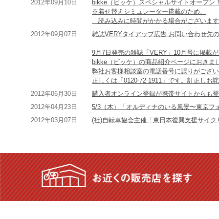
2012年09月10日
bikke（ビッケ）スペシャルサイトオープン
※着せ替えシミュレーター搭載のため、
読み込みに時間がかかる場合がございます
2012年09月07日
雑誌VERYタイアップ広告 お問い合わせ先
9月7日発売の雑誌「VERY」10月号に掲載
bikke（ビッケ）の商品紹介ページにおきま
弊社お客様相談室の電話番号に誤りがござい
正しくは「0120-72-1911」です。訂正し
2012年06月30日
購入者オンライン登録が携帯サイトからも登
2012年04月23日
5/3（木）「オルディナのいる風景〜東京
2012年03月07日
(社)自転車協会主催「東日本復興支援サイ