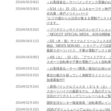
2016年05月06日
＜お客様各位＞サーバメンテナンス実施のお
2016年05月06日
＜5/14（土）15（日）エコ＆セーフティ神
＠兵庫・神戸メリケンパーク
“エコ”の面からも注目が集まる電動アシス
けます。
2016年04月26日
＜ブリヂストンサイクルのコンセプトショップ
「NEOCOT SPECIAL WEEK」4/29-5/8開催
2016年04月11日
＜5/5（木・祝）サイクルドリームフェスタ
雑誌「MEN'S NON-NO」とタイアップ
最新スポーツバイク、子乗せ電動アシスト自
2016年04月08日
＜4/9（土）・10（日）「アウトドアデイ
スポーツ自転車や子乗せ電動アシスト自転車
2016年03月31日
＜お客様各位＞サーバ障害／復旧のお知らせ
2016年03月25日
東京の魅力を探っていく体験型ライドイベント「RATI
加者募集中!!
2016年02月24日
＜新宿バイシクルフェスタ（３/１９（土）
スポーツバイクの最新モデル、人気の子ども
注目のブリヂストングリーンレーベルもご覧
2016年02月18日
国民生活センター報道発表「自転車用レイン
2016年02月10日
JIDAデザインミュージアムセレクションVol