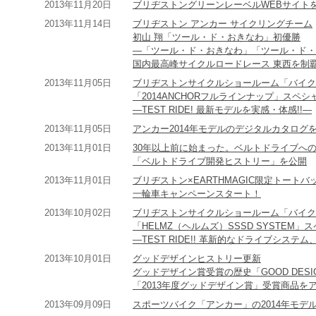
2013年11月20日
ブリヂストングリーンレーベルWEBサイト
2013年11月14日
ブリヂストン アンカー サイクリングチーム
初山 翔「ツール・ド・おきなわ」初優勝
―「ツール・ド・おきなわ」「ツール・ド・
国内最高峰サイクルロードレース 東西を制覇
2013年11月05日
ブリヂストンサイクルショールーム「バイク
「2014ANCHORフルラインナップ」スペ
―TEST RIDE! 最新モデルを実感・体感!!―
2013年11月05日
アンカー2014年モデルのデジタルカタログ
2013年11月01日
30年以上前に始まった。ベルトドライブへ
「ベルトドライブ開発ヒストリー」を公開
2013年11月01日
ブリヂストン×EARTHMAGIC限定トート
一輪車キャンペーンスタート！
2013年10月02日
ブリヂストンサイクルショールーム「バイク
「HELMZ（ヘルムズ）SSSD SYSTEM
―TEST RIDE!! 革新的なドライブシステム
2013年10月01日
グッドデザインヒストリー更新
グッドデザイン賞受賞の歴史「GOOD DESIGN
「2013年度グッドデザイン賞」受賞商品を
2013年09月09日
スポーツバイク「アンカー」の2014年モデ