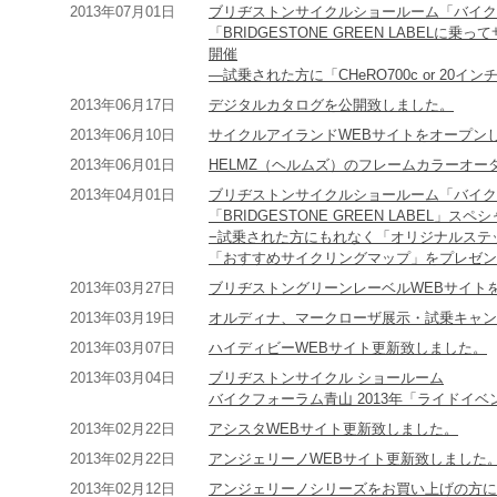
2013年07月01日
ブリヂストンサイクルショールーム「バイク
「BRIDGESTONE GREEN LABEL
開催
―試乗された方に「CHeRO700c or 2
2013年06月17日
デジタルカタログを公開致しました。
2013年06月10日
サイクルアイランドWEBサイトをオープン
2013年06月01日
HELMZ（ヘルムズ）のフレームカラーオー
2013年04月01日
ブリヂストンサイクルショールーム「バイク
「BRIDGESTONE GREEN LABEL」ス
−試乗された方にもれなく「オリジナルステ
「おすすめサイクリングマップ」をプレゼン
2013年03月27日
ブリヂストングリーンレーベルWEBサイト
2013年03月19日
オルディナ、マークローザ展示・試乗キャン
2013年03月07日
ハイディビーWEBサイト更新致しました。
2013年03月04日
ブリヂストンサイクル ショールーム
バイクフォーラム青山 2013年「ライドイベ
2013年02月22日
アシスタWEBサイト更新致しました。
2013年02月22日
アンジェリーノWEBサイト更新致しました
2013年02月12日
アンジェリーノシリーズをお買い上げの方に