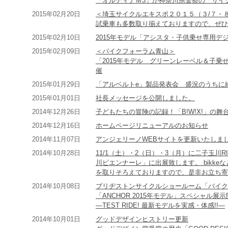
「オルディナＭ3」が神奈川県警察の「サイ
2015年02月20日
＜埼玉サイクルエキスポ２０１５（３/７・
試乗車も多数取り揃えておりますので、ぜひ
2015年02月10日
2015年モデル「アシスタ・子供乗せ専用デ
2015年02月09日
＜バイクフォーラム青山＞
「2015年モデル グリーンレーベル＆子乗せ
催
2015年01月29日
「アルベルトe」製品発表会 盛況のうちに
2015年01月01日
社長メッセージを公開しました。
2014年12月26日
子どもたちの冒険の記録！「B!W!X!」の
2014年12月16日
ホームページリニューアルのお知らせ
2014年11月07日
アンジェリーノWEBサイトを更新いたしま
2014年10月28日
11/1（土）・2（日）・3（月）に二子玉川
川ビエンナーレ」に出展致します。 bikk
を取りそろえておりますので、是非お立ち寄
2014年10月08日
ブリヂストンサイクルショールーム「バイク
「ANCHOR 2015年モデル」スペシャル展
―TEST RIDE! 最新モデルを実感・体感!!―
2014年10月01日
グッドデザインヒストリー更新