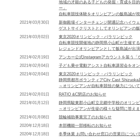
地域の才能のある子どもの発掘・育成を目的
ー」
自転車競技体験をオリンピアンの飯島誠が視
2021年03月30日
新御殿場インターチェンジ開通記念ハイウェ
ゲストサイクリストとしてオリンピアンの飯
2021年03月02日
東京2020オリンピック・パラリンピック
自転車競技開催地の静岡県小山町が主催する
レジェンドオリンピアンとして飯島誠が出演
2021年02月19日
アンカー公式Instagramアカウントを装
2021年02月04日
子ども乗せ電動アシスト自転車講習会をオン
2021年02月04日
東京2020オリンピック・パラリンピック
静岡県都市ボランティアCity Cast Shizuo
～オリンピアンが自転車競技の魅力について
2021年02月01日
RATIO &C閉店のお知らせ
2021年01月12日
静岡県駿東郡小山町立北郷中学校のオリンピ
～オリンピアンが生徒の様々な疑問に答えま
2021年01月08日
競輪補助事業完了のお知らせ
2020年12月18日
本部機能一部移転のお知らせ
2020年12月18日
冬季休業 お問い合わせ窓口の営業日につい