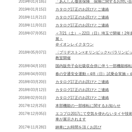
2019年01月18日
「あんしん傷害保険 保険に関するお問い合
2019年01月15日
カタログ訂正のお詫びとご連絡
2018年11月21日
カタログ訂正のお詫びとご連絡
2018年11月01日
カタログ訂正のお詫びとご連絡
2018年07月05日
＜7/21（土）～22日（日）埼玉で開催！2年前イベント
展＞
＠イオンレイクタウン
2018年05月07日
〈ブリヂストン×オリンピック×パラリンピック
教室開催
2018年04月10日
国内販売子会社吸収合併に伴う一部機能移転
2018年04月03日
春の交通安全運動＜4/8（日）試乗会実施＞
2018年03月20日
カタログ訂正のお詫びとご連絡
2018年03月12日
カタログ訂正のお詫びとご連絡
2018年02月01日
カタログ訂正のお詫びとご連絡
2017年12月25日
本部機能の一部移転に関するお知らせ
2017年12月05日
エコプロ2017にて空気を使わないタイヤ
車が展示されます
2017年11月28日
納車にお時間を頂くお詫び