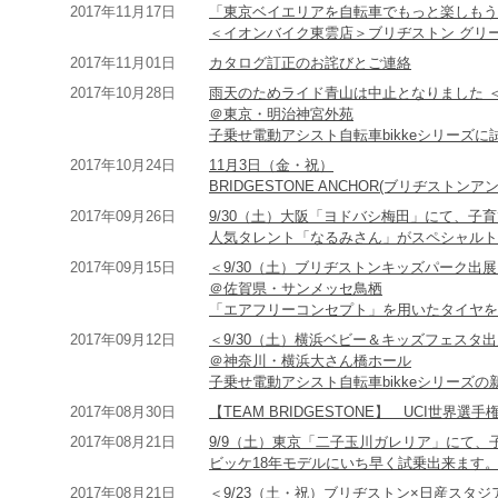
2017年11月17日
「東京ベイエリアを自転車でもっと楽しもう
＜イオンバイク東雲店＞ブリヂストン グリ
2017年11月01日
カタログ訂正のお詫びとご連絡
2017年10月28日
雨天のためライド青山は中止となりました ＜
＠東京・明治神宮外苑
子乗せ電動アシスト自転車bikkeシリーズに
2017年10月24日
11月3日（金・祝）
BRIDGESTONE ANCHOR(ブリヂストン
2017年09月26日
9/30（土）大阪「ヨドバシ梅田」にて、子育
人気タレント「なるみさん」がスペシャルト
2017年09月15日
＜9/30（土）ブリヂストンキッズパーク出
＠佐賀県・サンメッセ鳥栖
「エアフリーコンセプト」を用いたタイヤを
2017年09月12日
＜9/30（土）横浜ベビー＆キッズフェスタ
＠神奈川・横浜大さん橋ホール
子乗せ電動アシスト自転車bikkeシリーズの
2017年08月30日
【TEAM BRIDGESTONE】 UCI世界
2017年08月21日
9/9（土）東京「二子玉川ガレリア」にて、子
ビッケ18年モデルにいち早く試乗出来ます
2017年08月21日
＜9/23（土・祝）ブリヂストン×日産スタ