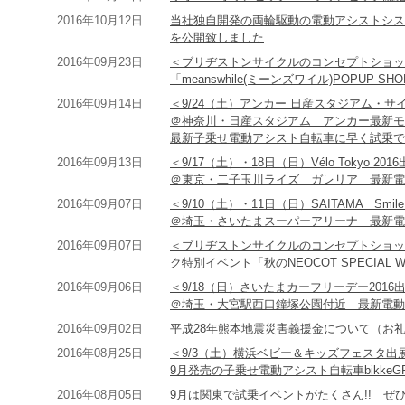
2016年10月12日
当社独自開発の両輪駆動の電動アシストシス
を公開致しました
2016年09月23日
＜ブリヂストンサイクルのコンセプトショップRAT
「meanswhile(ミーンズワイル)POPUP SH
2016年09月14日
＜9/24（土）アンカー 日産スタジアム・
＠神奈川・日産スタジアム アンカー最新モ
最新子乗せ電動アシスト自転車に早く試乗で
2016年09月13日
＜9/17（土）・18日（日）Vélo Tokyo 201
＠東京・二子玉川ライズ ガレリア 最新電
2016年09月07日
＜9/10（土）・11日（日）SAITAMA Smi
＠埼玉・さいたまスーパーアリーナ 最新電
2016年09月07日
＜ブリヂストンサイクルのコンセプトショップRA
ク特別イベント「秋のNEOCOT SPECIAL 
2016年09月06日
＜9/18（日）さいたまカーフリーデー2016
＠埼玉・大宮駅西口鐘塚公園付近 最新電動
2016年09月02日
平成28年熊本地震災害義援金について（お
2016年08月25日
＜9/3（土）横浜ベビー＆キッズフェスタ
9月発売の子乗せ電動アシスト自転車bikke
2016年08月05日
9月は関東で試乗イベントがたくさん!! ぜ