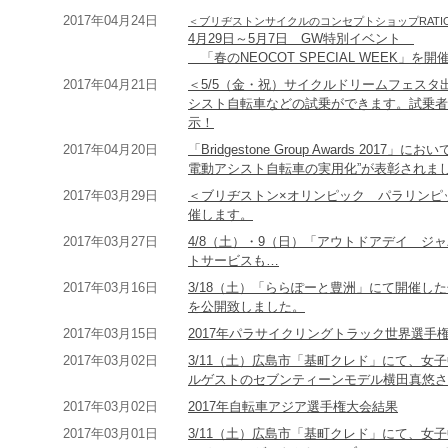
2017年04月24日
＜ブリヂストンサイクルのコンセプトショップRATIO
4月29日～5月7日 GW特別イベント
「春のNEOCOT SPECIAL WEEK」を
2017年04月21日
＜5/5（金・祝）サイクルドリームフェスタ
シスト自転車などの試乗ができます。試乗者
示！
2017年04月20日
「Bridgestone Group Awards 2
電動アシスト自転車の実用化”が表彰されま
2017年03月29日
＜ブリヂストン×オリンピック パラリンピック a
催します。
2017年03月27日
4/8（土）・9（日）「アウトドアデイ ジ
トサービスも…
2017年03月16日
3/18（土）「ららぽーと豊洲」にて開催した
を公開致しました。
2017年03月15日
2017年パラサイクリングトラック世界選手
2017年03月02日
3/11（土）広島市「基町クレド」にて、女
ルゲストのセブンティーンモデル横田真悠さ
2017年03月02日
2017年自転車アジア選手権大会結果
2017年03月01日
3/11（土）広島市「基町クレド」にて、女