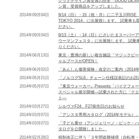
グッドデザイン賞受賞の歴史「GOOD DESIG
ン賞」受賞商品をアップしました。
2014年09月04日
9/14（日）・15（祝・月）に二子玉川RIS
TOKYO 2014」に出展致します。 試乗
ださい。
2014年09月04日
9/13（土）・14（日）にさいたまスーパ
ウーマンフェスタ」に出展致します。 試乗
りください。
2014年06月13日
東京・豊洲の新しい複合施設「マジックビーチ
ャルブースがOPEN！
2014年06月02日
「あんしん傷害保険」改定のご案内（2014年
2014年05月21日
「ノルコグSL6」チェーン仕様誤表記のお詫
2014年05月07日
『東京ウォーカー』Presents「バイクフ
スペシャル展示開催―試乗された方に「クエロ7
ト―
2014年03月27日
シルヴァF24、F27発売日のお知らせ
2014年03月07日
「アシスタ専用カタログ（2014年モデル
2014年03月07日
「子ども乗せ（アンジェリーノ・ビッケ・ハ
タログを公開致しました。
2014年02月28日
税制改正に伴う「３年間盗難補償（自転車・