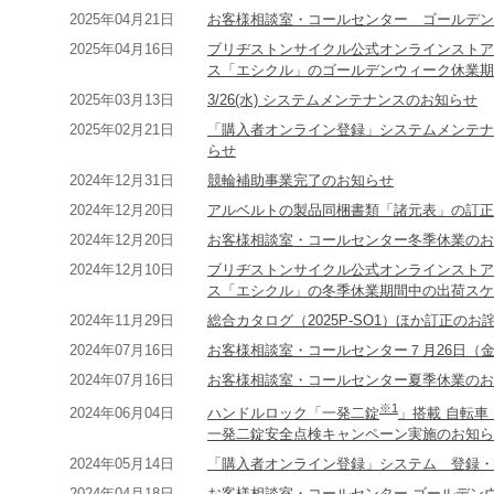
2025年04月21日
お客様相談室・コールセンター ゴールデン
2025年04月16日
ブリヂストンサイクル公式オンラインストア
ス「エシクル」のゴールデンウィーク休業期
2025年03月13日
3/26(水) システムメンテナンスのお知らせ
2025年02月21日
「購入者オンライン登録」システムメンテナ
らせ
2024年12月31日
競輪補助事業完了のお知らせ
2024年12月20日
アルベルトの製品同梱書類「諸元表」の訂正
2024年12月20日
お客様相談室・コールセンター冬季休業のお
2024年12月10日
ブリヂストンサイクル公式オンラインストア
ス「エシクル」の冬季休業期間中の出荷スケ
2024年11月29日
総合カタログ（2025P-SO1）ほか訂正のお
2024年07月16日
お客様相談室・コールセンター７月26日（
2024年07月16日
お客様相談室・コールセンター夏季休業のお
※1
2024年06月04日
ハンドルロック「一発二錠
」搭載 自転
一発二錠安全点検キャンペーン実施のお知ら
2024年05月14日
「購入者オンライン登録」システム 登録・
2024年04月18日
お客様相談室・コールセンター ゴールデン