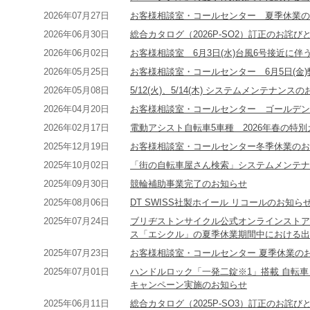
2026年07月27日
お客様相談室・コールセンター 夏季休業の
2026年06月30日
総合カタログ（2026P-SO2）訂正のお詫び
2026年06月02日
お客様相談室 6月3日(水)台風6号接近に
2026年05月25日
お客様相談室・コールセンター 6月5日(金
2026年05月08日
5/12(火)、5/14(木) システムメンテナンス
2026年04月20日
お客様相談室・コールセンター ゴールデン
2026年02月17日
電動アシスト自転車5車種 2026年春の特
2025年12月19日
お客様相談室・コールセンター冬季休業のお
2025年10月02日
「街の自転車屋さん検索」システムメンテナ
2025年09月30日
競輪補助事業完了のお知らせ
2025年08月06日
DT SWISS社製ホイール リコールのお知ら
2025年07月24日
ブリヂストンサイクル公式オンラインストア
ス「エシクル」の夏季休業期間中における出
2025年07月23日
お客様相談室・コールセンター 夏季休業の
2025年07月01日
ハンドルロック「一発二錠※1」搭載 自転
キャンペーン実施のお知らせ
2025年06月11日
総合カタログ（2025P-SO3）訂正のお詫び