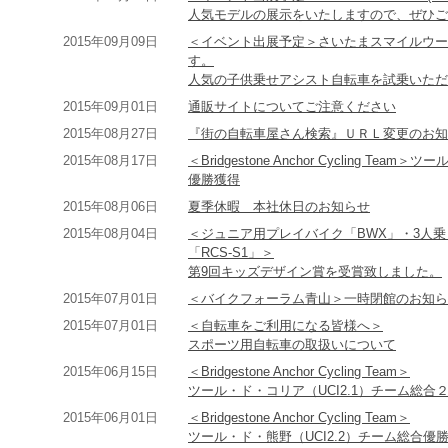
人気モデルの展示をいたしますので、ぜひご
2015年09月09日
＜イベント出展予定＞さいたまスマイルウーマンフ
す。
人気の子供乗せアシスト自転車を試乗いただ
2015年09月01日
通販サイトについてご注意ください
2015年08月27日
『街の自転車屋さん検索』ＵＲＬ変更のお知
2015年08月17日
＜Bridgestone Anchor Cycling T
優勝獲得
2015年08月06日
夏季休暇 本社休日のお知らせ
2015年08月04日
＜ジュニア用プレイバイク「BWX」・3人
「RCS-S1」＞
第9回キッズデザイン賞を受賞致しました。
2015年07月01日
＜バイクフォーラム青山＞一時閉館のお知ら
2015年07月01日
＜自転車をご利用になる皆様へ＞
スポーツ用自転車の取扱いについて
2015年06月15日
＜Bridgestone Anchor Cycling Team＞
ツール・ド・コリア（UCI2.1）チーム総合
2015年06月01日
＜Bridgestone Anchor Cycling Team＞
ツール・ド・熊野（UCI2.2）チーム総合