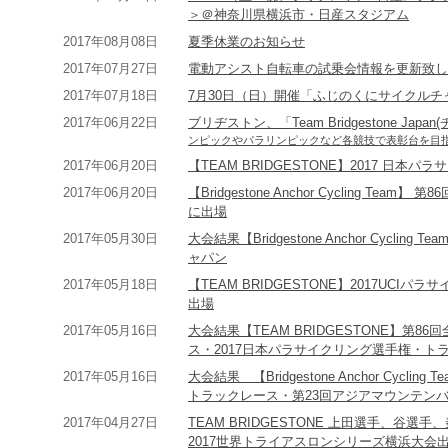
＞＠神奈川県横浜市・日産スタジアム
2017年08月08日
夏季休業のお知らせ
2017年07月27日
電動アシスト自転車の試乗会情報を更新致し
2017年07月18日
7月30日（日）開催「ふじのくにサイクルチ
2017年06月22日
ブリヂストン、「Team Bridgestone J
ンピックやパラリンピックなど各競技で表彰台を目
2017年06月20日
【TEAM BRIDGESTONE】2017 日
2017年06月20日
【Bridgestone Anchor Cycling T
に出場
2017年05月30日
大会結果【Bridgestone Anchor Cycling 
ャパン
2017年05月18日
【TEAM BRIDGESTONE】2017UC
出場
2017年05月16日
大会結果【TEAM BRIDGESTONE】第
ス・2017日本パラサイクリング選手権・ト
2017年05月16日
大会結果 【Bridgestone Anchor Cyc
トラックレース・第23回アジアマウンテン
2017年04月27日
TEAM BRIDGESTONE 上田選手、谷選
2017世界トライアスロンシリーズ横浜大会