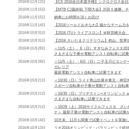
2016年12月12日
【CX 2016全日本選手権】シクロクロス
2016年11月15日
【MTB CJ最終戦 下関大会】沢田５連勝
2016年11月15日
納車にお時間を頂くお詫び
2016年11月14日
【2016ツールドおきなわ】確かなチーム力
2016年10月31日
【2016 ITUトライアスロン】Ｗ杯宮崎大
2016年10月31日
【2016 さいたまクリテリウム】初山、世
2016年10月28日
＜11/5（土）、6（日）すぎなみフェスタ2
さまざまな子乗せ電動アシスト自転車に試乗
2016年10月28日
＜11/5（土）・6日（日）二子玉川ビエンナ
ガレリア
最新電動アシスト自転車に試乗できます
2016年10月21日
＜10/30（日）ライド青山出展＠東京・神宮
スポーツ自転車や子乗せ電動アシスト自転車
2016年10月21日
＜10/30（日）ブリヂストン×オリンピック a 
さまざまな自転車に試乗できます
2016年10月21日
＜10/29（土）2016サイクルフェスタ 
ナ＞
最新子乗せ電動アシスト自転車の試乗
2016年10月14日
10月末、11月も関東で試乗イベントを実施
2016年10月13日
リオ2016オリンピック・パラリンピック総