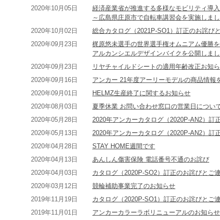
2020年10月05日
経済産業省が推進する多様なモビリティ導入
～広島県庄原市で自転車講習会を実施しまし
2020年10月02日
総合カタログ（2021P-SO1）訂正のお詫び
2020年09月23日
梶原悠未選手の世界選手権オムニアム優勝を
アルカンシエルデザインバイクを公開しまし
2020年09月23日
リヤチャイルドシートの適用年齢改正お知ら
2020年09月16日
アンカー 21年度アーリーモデルの商品情報
2020年09月01日
HELMZ生産終了に関するお知らせ
2020年08月03日
夏季休業 お問い合わせ窓口の営業日につい
2020年05月28日
2020年アンカーカタログ（2020P-AN2）
2020年05月13日
2020年アンカーカタログ（2020P-AN2）
2020年04月28日
STAY HOME週間です
2020年04月13日
あんしん傷害保険 電話番号不通のお詫び
2020年04月03日
カタログ（2020P-SO2）訂正のお詫びとご
2020年03月12日
競輪補助事業完了のお知らせ
2019年11月19日
カタログ（2020P-SO1）訂正のお詫びとご
2019年11月01日
アンカーカラーラボリニューアルのお知らせ