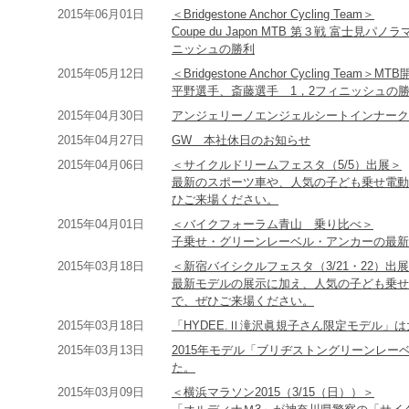
2015年06月01日
＜Bridgestone Anchor Cycling Team＞
Coupe du Japon MTB 第３戦 富士
ニッシュの勝利
2015年05月12日
＜Bridgestone Anchor Cycling Te
平野選手、斎藤選手 1，2フィニッシュの
2015年04月30日
アンジェリーノエンジェルシートインナーク
2015年04月27日
GW 本社休日のお知らせ
2015年04月06日
＜サイクルドリームフェスタ（5/5）出展＞
最新のスポーツ車や、人気の子ども乗せ電動
ひご来場ください。
2015年04月01日
＜バイクフォーラム青山 乗り比べ＞
子乗せ・グリーンレーベル・アンカーの最新
2015年03月18日
＜新宿バイシクルフェスタ（3/21・22）出
最新モデルの展示に加え、人気の子ども乗せ
で、ぜひご来場ください。
2015年03月18日
「HYDEE.Ⅱ滝沢眞規子さん限定モデル」
2015年03月13日
2015年モデル「ブリヂストングリーンレ
た。
2015年03月09日
＜横浜マラソン2015（3/15（日））＞