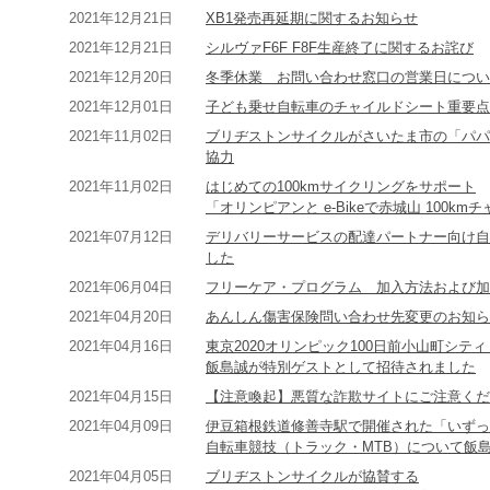
2021年12月21日
XB1発売再延期に関するお知らせ
2021年12月21日
シルヴァF6F F8F生産終了に関するお詫び
2021年12月20日
冬季休業 お問い合わせ窓口の営業日につい
2021年12月01日
子ども乗せ自転車のチャイルドシート重要点
2021年11月02日
ブリヂストンサイクルがさいたま市の「パパ
協力
2021年11月02日
はじめての100kmサイクリングをサポート
「オリンピアンと e-Bikeで赤城山 100k
2021年07月12日
デリバリーサービスの配達パートナー向け自
した
2021年06月04日
フリーケア・プログラム 加入方法および加
2021年04月20日
あんしん傷害保険問い合わせ先変更のお知ら
2021年04月16日
東京2020オリンピック100日前小山町シ
飯島誠が特別ゲストとして招待されました
2021年04月15日
【注意喚起】悪質な詐欺サイトにご注意くだ
2021年04月09日
伊豆箱根鉄道修善寺駅で開催された「いずっ
自転車競技（トラック・MTB）について飯
2021年04月05日
ブリヂストンサイクルが協賛する