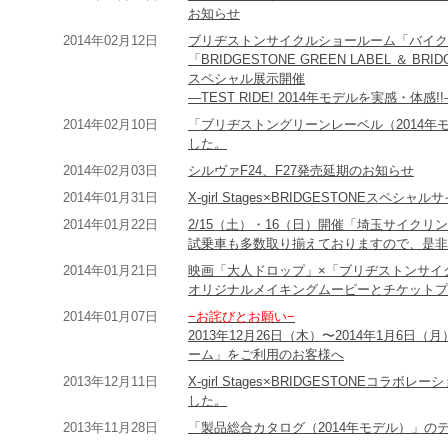
お知らせ
2014年02月12日
ブリヂストンサイクルショールーム「バイク
「BRIDGESTONE GREEN LABEL ＆ BRIDGE
スペシャル展示開催
―TEST RIDE! 2014年モデルを実感・体感!!
2014年02月10日
「ブリヂストングリーンレーベル（2014
した。
2014年02月03日
シルヴァF24、F27発売延期のお知らせ
2014年01月31日
X-girl Stages×BRIDGESTONEス
2014年01月22日
2/15（土）・16（日）開催「埼玉サイク
試乗車も多数取り揃えておりますので、是非
2014年01月21日
映画「大人ドロップ」×「ブリヂストンサイ
オリジナルメイキングムービーとチケットプ
2014年01月07日
−お詫びとお願い−
2013年12月26日（木）〜2014年1月6
ーム」をご利用のお客様へ
2013年12月11日
X-girl Stages×BRIDGESTONE
した。
2013年11月28日
「製品総合カタログ（2014年モデル）」の