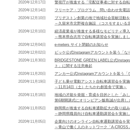
2020年12月17日
警視庁が推進する「宅配従事者に対する自転
2020年12月14日
フリーケア・プログラム 問い合わせ先電話
2020年12月10日
ブリヂストン創業の地で地域社会貢献活動を
～久留米市北野複合施設 （コスモすまいる
2020年12月10日
経済産業省が推進する多様なモビリティ導入
～熊本県合志市で自転車講習会を実施しまし
2020年12月04日
e-meters サイト閉鎖のお知らせ
2020年12月02日
ビッケ公式Instagramアカウントを装う
2020年11月30日
BRIDGESTONE GREEN LABEL公式I
ト」に関する注意喚起
2020年11月20日
アンカー公式Instagramアカウントを装
2020年11月19日
子ども乗せ電動アシスト自転車講習会を実施
～11月14日（土）たちかわ創造舎で実施～
2020年11月18日
地域の才能を発掘・育成を目的とした「みし
第6期開講式にオリンピアン飯島誠が出席し
2020年11月05日
静岡県が推進する自転車通勤拡大の取り組み
～静岡県職員向け自転車通勤講習会を実施し
2020年11月05日
企業向けのオンライン自転車通勤講習会を実
～青山で働く人のネットワーク「A-CROS