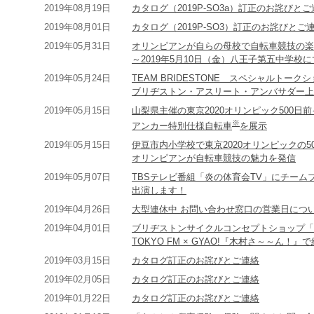
2019年08月19日
カタログ（2019P-SO3a）訂正のお詫びと
2019年08月01日
カタログ（2019P-SO3）訂正のお詫びとご
2019年05月31日
オリンピアンが自らの母校で自転車競技の楽
～2019年5月10日（金）八王子第五中学校
2019年05月24日
TEAM BRIDESTONE スペシャルトー
ブリヂストン・アスリート・アンバサダー上
2019年05月15日
山梨県主催の東京2020オリンピック500日
※
アンカー特別仕様自転車
を展示
2019年05月15日
伊豆市内小学校で東京2020オリンピックの5
オリンピアンが自転車競技の魅力を発信
2019年05月07日
TBSテレビ番組「炎の体育会TV」にチー
出演します！
2019年04月26日
大型連休中 お問い合わせ窓口の営業日につ
2019年04月01日
ブリヂストンサイクルコンセプトショップ「RA
TOKYO FM × GYAO!『木村さ～～ん！
2019年03月15日
カタログ訂正のお詫びとご連絡
2019年02月05日
カタログ訂正のお詫びとご連絡
2019年01月22日
カタログ訂正のお詫びとご連絡