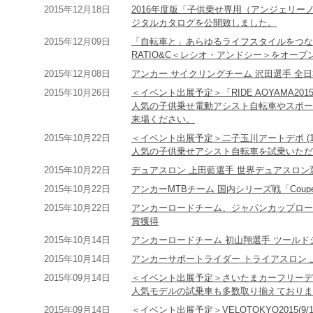
2015年12月18日
2016年度版「子供乗せ専用（アンジェリ
ジタルカタログを公開致しました。
2015年12月09日
「自転車と」あらゆるライフスタイルをつな
RATIO&C＜レシオ・アンドシー＞をオー
2015年12月08日
アンカー サイクリングチーム 沢田選手 全
2015年10月26日
＜イベント出展予定＞「RIDE AOYAMA2015
人気の子供乗せ電動アシスト自転車やスポー
来場ください。
2015年10月22日
＜イベント出展予定＞二子玉川アートデポ (10
人気の子供乗せアシスト自転車を試乗いただ
2015年10月22日
デュアスロン 上田藍選手 世界デュアスロン
2015年10月22日
アンカーMTBチーム 国内シリーズ戦「Coupe
2015年10月22日
アンカーロードチーム、ジャパンカップロー
賞獲得
2015年10月14日
アンカーロードチーム 初山翔選手 ツールド
2015年10月14日
アンカーサポートライダー トライアスロン 
2015年09月14日
＜イベント出展予定＞さいたまカーフリーデー(
人気モデルの試乗車も多数取り揃えておりま
2015年09月14日
＜イベント出展予定＞VELOTOKYO2015(9/