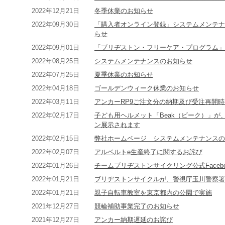
2022年12月21日
冬季休業のお知らせ
2022年09月30日
「購入者オンライン登録」システムメンテナ
らせ
2022年09月01日
「ブリヂストン・フリーケア・プログラム」
2022年08月25日
システムメンテナンスのお知らせ
2022年07月25日
夏季休業のお知らせ
2022年04月18日
ゴールデンウィーク休業のお知らせ
2022年03月11日
アンカーRP9ご注文分の納期及び受注再開
2022年02月17日
子ども用ヘルメット「Beak（ビーク）」
ン展示されます
2022年02月15日
弊社ホームページ システムメンテナンスの
2022年02月07日
アルベルトe生産終了に関するお詫び
2022年01月26日
チームブリヂストンサイクリング公式Faceb
2022年01月21日
ブリヂストンサイクルが、警視庁玉川警察署
2022年01月21日
親子自転車教室を東京都内の公園で実施
2021年12月27日
競輪補助事業完了のお知らせ
2021年12月27日
アンカー納期遅延のお詫び