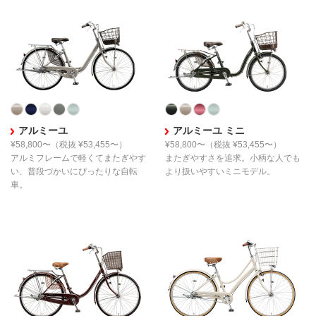
アルミーユ
アルミーユ ミニ
¥58,800〜
（税抜 ¥53,455〜）
¥58,800〜
（税抜 ¥53,455〜）
アルミフレームで軽くてまたぎやす
またぎやすさを追求。
小柄な人でも
い、
普段づかいにぴったりな自転
より扱いやすい
ミニモデル。
車。