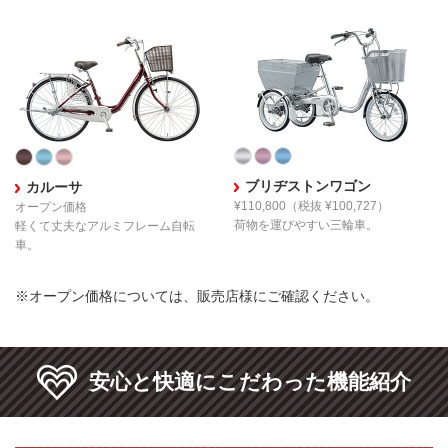
ブリヂストンワゴン
カルーサ
¥110,800
（税抜 ¥100,727）
オープン価格
荷物を運びやすい三輪車。
軽くて丈夫な
アルミフレーム自転
車。
※オープン価格については、販売店様にご確認ください。
安心と快適にこだわった機能紹介