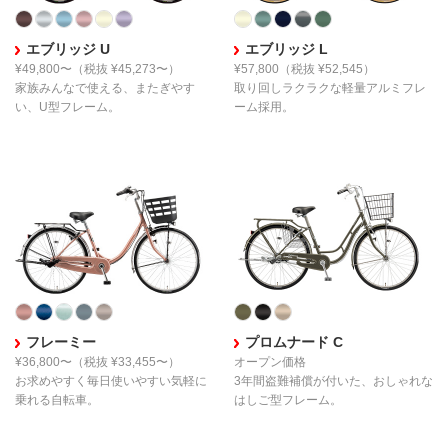
エブリッジ U
エブリッジ L
¥49,800〜
（税抜 ¥45,273〜）
¥57,800
（税抜 ¥52,545）
家族みんなで使える、
またぎやす
取り回しラクラクな
軽量アルミフレ
い、U型フレーム。
ーム採用。
フレーミー
プロムナード C
¥36,800〜
（税抜 ¥33,455〜）
オープン価格
お求めやすく毎日使いやすい
気軽に
3年間盗難補償が付いた、
おしゃれな
乗れる自転車。
はしご型フレーム。