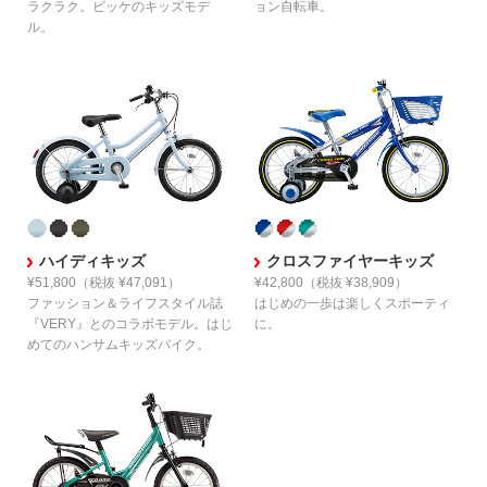
ラクラク。
ビッケのキッズモデ
ョン自転車。
ル。
ハイディキッズ
クロスファイヤーキッズ
¥51,800
（税抜 ¥47,091）
¥42,800
（税抜 ¥38,909）
ファッション＆ライフスタイル誌
はじめの一歩は
楽しくスポーティ
『VERY』とのコラボモデル。
はじ
に。
めてのハンサムキッズバイク。