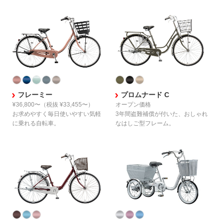
フレーミー
プロムナード C
¥36,800〜
（税抜 ¥33,455〜）
オープン価格
お求めやすく毎日使いやすい
気軽
3年間盗難補償が付いた、
おしゃれ
に乗れる自転車。
なはしご型フレーム。