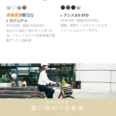
アシスタS STD
カジュナ e
¥142,000
（税抜 ¥129,091）
通勤・通学に！スポーティ＆スタ
¥175,000
（税抜 ¥159,091）
イリッシュなシティモデル。
あなたに似合う色がきっと見つか
る。
トレンドカラー×充実装備の
電
動アシスト自転車。