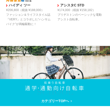
ハイディ ツー
アシスタC STD
¥206,800
（税抜 ¥188,000）
¥174,000
（税抜 ¥158,182）
ファッション＆ライフスタイル誌
ブリヂストンの
ベーシックな電動
『VERY』とコラボした
“ハンサム
アシスト自転車。
バイク”が両輪駆動に！
カテゴリーTOPへ