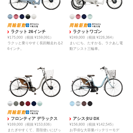
ラクット 26インチ
ラクットワゴン
¥175,000
（税抜 ¥159,091）
¥249,000
（税抜 ¥226,364）
ラクッと乗りやすく
長距離走れる2
まいにち、たすかる。
ラクあし電
6インチ。
動アシスト三輪車。
フロンティア デラックス
アシスタU DX
¥169,000
（税抜 ¥153,636）
¥156,800
（税抜 ¥142,545）
またぎやすくて、
普段使いにぴっ
お手頃な大容量バッテリーモデ