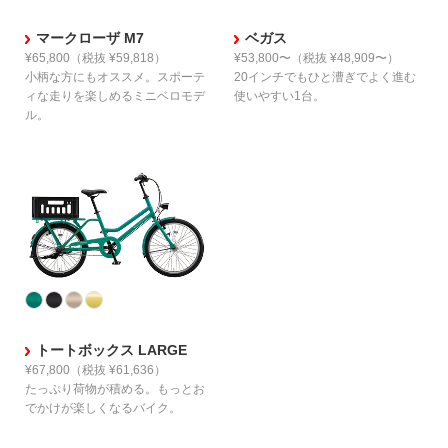
マークローザ M7
ベガス
¥65,800
（税抜 ¥59,818）
¥53,800〜
（税抜 ¥48,909〜）
小柄な方にもオススメ。
スポーテ
20インチでも
ひと漕ぎでよく進む
ィな走りを楽しめる
ミニベロモデ
使いやすい1台。
ル。
トートボックス LARGE
¥67,800
（税抜 ¥61,636）
たっぷり荷物が積める。
もっとお
でかけが楽しくなる
バイク。