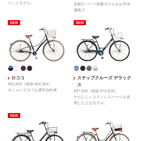
ペックモデル。
高耐久パーツ搭載モデルを
お手頃
価格で。
ロココ
ステップクルーズ デラック
¥92,800
（税抜 ¥84,364）
ス
オシャレでタフな
通学自転車。
¥87,800
（税抜 ¥79,818）
サビにくいステンレスパーツを
多
用した上位モデル。