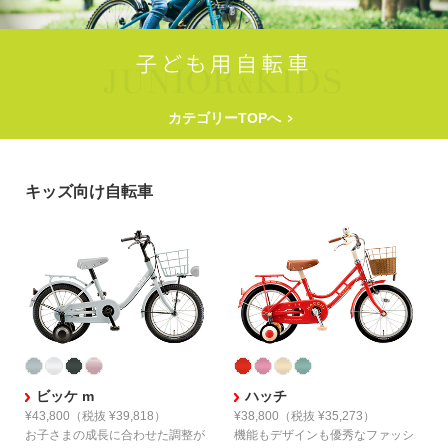
カテゴリーTOPへ
キッズ向け自転車
ビッケ m
ハッチ
¥43,800
（税抜 ¥39,818）
¥38,800
（税抜 ¥35,273）
お子さまの成長に合わせた
調整が
機能もデザインも優秀な
ファッシ