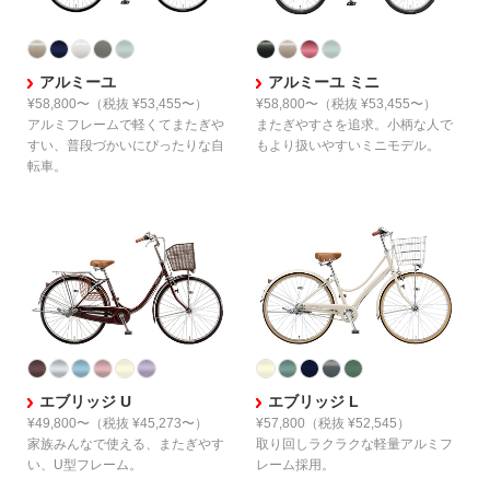
アルミーユ
アルミーユ ミニ
¥58,800〜
（税抜 ¥53,455〜）
¥58,800〜
（税抜 ¥53,455〜）
アルミフレームで軽くてまたぎや
またぎやすさを追求。
小柄な人で
すい、
普段づかいにぴったりな自
もより扱いやすい
ミニモデル。
転車。
エブリッジ U
エブリッジ L
¥49,800〜
（税抜 ¥45,273〜）
¥57,800
（税抜 ¥52,545）
家族みんなで使える、
またぎやす
取り回しラクラクな
軽量アルミフ
い、U型フレーム。
レーム採用。