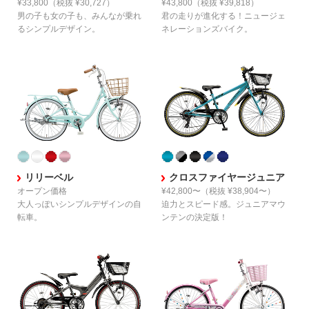
¥33,800
（税抜 ¥30,727）
¥43,800
（税抜 ¥39,818）
男の子も女の子も、
みんなが乗れ
君の走りが進化する！
ニュージェ
るシンプルデザイン。
ネレーションズバイク。
リリーベル
クロスファイヤージュニア
オープン価格
¥42,800〜
（税抜 ¥38,904〜）
大人っぽい
シンプルデザインの自
迫力とスピード感。
ジュニアマウ
転車。
ンテンの決定版！