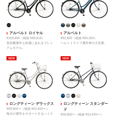
アルベルト ロイヤル
アルベルト
¥109,800
（税抜 ¥99,818）
¥92,800
（税抜 ¥84,364）
長距離通学も快適に走れる
プレミ
ベルトドライブ通学車の大定番。
アムモデル。
ロングティーン デラックス
ロングティーン スタンダー
¥69,800〜
（税抜 ¥63,455〜）
ド
毎日の通学をサポートする
ハイス
¥58,800〜
（税抜 ¥53,455〜）