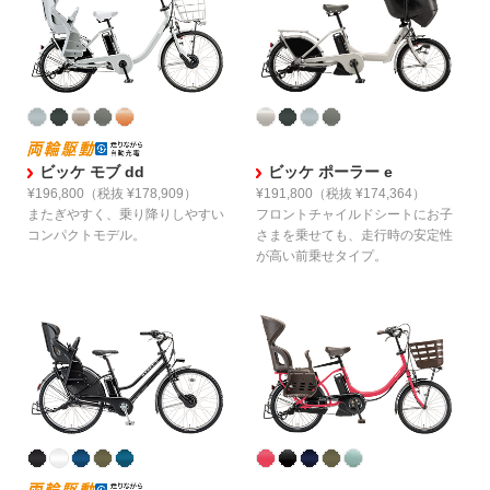
ビッケ モブ dd
ビッケ ポーラー e
¥196,800
（税抜 ¥178,909）
¥191,800
（税抜 ¥174,364）
またぎやすく、
乗り降りしやすい
フロントチャイルドシートに
お子
コンパクトモデル。
さまを乗せても、
走行時の安定性
が高い前乗せタイプ。