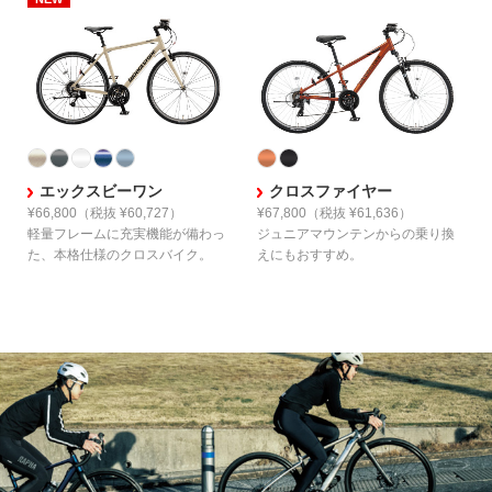
エックスビーワン
クロスファイヤー
¥66,800
（税抜 ¥60,727）
¥67,800
（税抜 ¥61,636）
軽量フレームに
充実機能が備わっ
ジュニアマウンテンからの
乗り換
た、
本格仕様のクロスバイク。
えにもおすすめ。