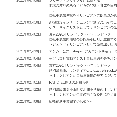
2021年04月05日
ブリヂストンサイクルが協賛する
地域の才能のある子どもの発掘・育成を目的
ー」
自転車競技体験をオリンピアンの飯島誠が視
2021年03月30日
新御殿場インターチェンジ開通記念ハイウェ
ゲストサイクリストとしてオリンピアンの飯
2021年03月02日
東京2020オリンピック・パラリンピック
自転車競技開催地の静岡県小山町が主催する
レジェンドオリンピアンとして飯島誠が出演
2021年02月19日
アンカー公式Instagramアカウントを装
2021年02月04日
子ども乗せ電動アシスト自転車講習会をオン
2021年02月04日
東京2020オリンピック・パラリンピック
静岡県都市ボランティアCity Cast Shizuo
～オリンピアンが自転車競技の魅力について
2021年02月01日
RATIO &C閉店のお知らせ
2021年01月12日
静岡県駿東郡小山町立北郷中学校のオリンピ
～オリンピアンが生徒の様々な疑問に答えま
2021年01月08日
競輪補助事業完了のお知らせ