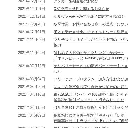
2021年12月27日
アンカー納期遅延のお詫び
2021年12月21日
XB1発売再延期に関するお知らせ
2021年12月21日
シルヴァF6F F8F生産終了に関するお詫び
2021年12月20日
冬季休業 お問い合わせ窓口の営業日につい
2021年12月01日
子ども乗せ自転車のチャイルドシート重要点
2021年11月02日
ブリヂストンサイクルがさいたま市の「パパ
協力
2021年11月02日
はじめての100kmサイクリングをサポート
「オリンピアンと e-Bikeで赤城山 100k
2021年07月12日
デリバリーサービスの配達パートナー向け自
した
2021年06月04日
フリーケア・プログラム 加入方法および加
2021年04月20日
あんしん傷害保険問い合わせ先変更のお知ら
2021年04月16日
東京2020オリンピック100日前小山町シ
飯島誠が特別ゲストとして招待されました
2021年04月15日
【注意喚起】悪質な詐欺サイトにご注意くだ
2021年04月09日
伊豆箱根鉄道修善寺駅で開催された「いずっ
自転車競技（トラック・MTB）について飯