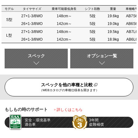
モデル
タイヤサイズ
乗車可能最低身長
シフト段数
重量
車種略号
27×1-3/8WO
148cm～
5段
19.6kg
AB7S6
S型
26×1-3/8WO
142cm～
5段
19.0kg
AB6S6
27×1-3/8WO
148cm～
5段
19.5kg
AB7L6
L型
26×1-3/8WO
142cm～
5段
18.9kg
AB6L6
スペック
オプション一覧
スペックを他の車種と比較
（WEBカタログの車種仕様表を開きます）
もしもの時のサポート
詳しくはこちら
安全・環境基準
3年間
適合車
盗難補償