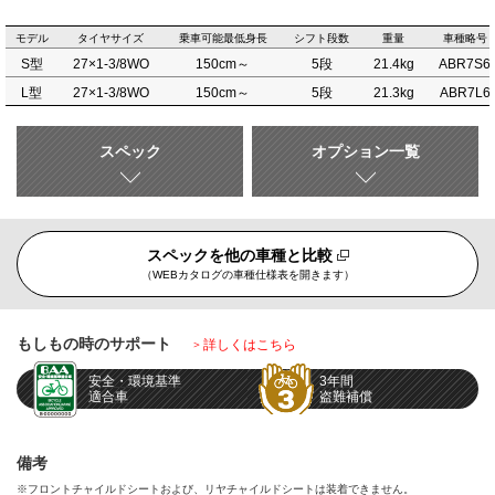
モデル
タイヤサイズ
乗車可能最低身長
シフト段数
重量
車種略号
S型
27×1-3/8WO
150cm～
5段
21.4kg
ABR7S6
L型
27×1-3/8WO
150cm～
5段
21.3kg
ABR7L6
スペック
オプション一覧
スペックを他の車種と比較
（WEBカタログの車種仕様表を開きます）
もしもの時のサポート
詳しくはこちら
安全・環境基準
3年間
適合車
盗難補償
備考
※フロントチャイルドシートおよび、リヤチャイルドシートは装着できません。