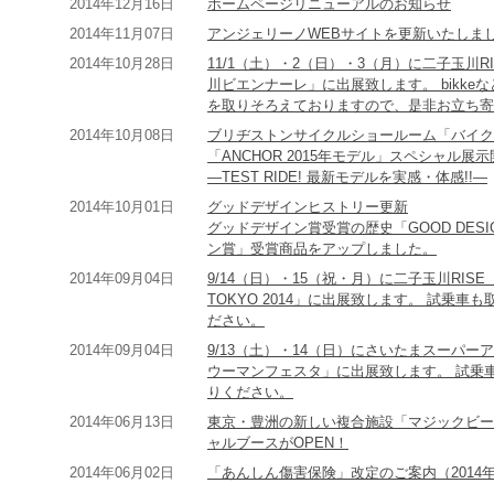
2014年12月16日
ホームページリニューアルのお知らせ
2014年11月07日
アンジェリーノWEBサイトを更新いたしま
2014年10月28日
11/1（土）・2（日）・3（月）に二子玉川
川ビエンナーレ」に出展致します。 bikk
を取りそろえておりますので、是非お立ち寄
2014年10月08日
ブリヂストンサイクルショールーム「バイク
「ANCHOR 2015年モデル」スペシャル展
―TEST RIDE! 最新モデルを実感・体感!!―
2014年10月01日
グッドデザインヒストリー更新
グッドデザイン賞受賞の歴史「GOOD DESIG
ン賞」受賞商品をアップしました。
2014年09月04日
9/14（日）・15（祝・月）に二子玉川RIS
TOKYO 2014」に出展致します。 試乗
ださい。
2014年09月04日
9/13（土）・14（日）にさいたまスーパ
ウーマンフェスタ」に出展致します。 試乗
りください。
2014年06月13日
東京・豊洲の新しい複合施設「マジックビーチ
ャルブースがOPEN！
2014年06月02日
「あんしん傷害保険」改定のご案内（2014年