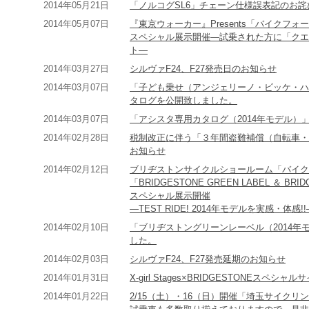
2014年05月21日
「ノルコグSL6」チェーン仕様誤表記のお詫
2014年05月07日
『東京ウォーカー』Presents「バイクフ
スペシャル展示開催―試乗された方に「クエロ7
ト―
2014年03月27日
シルヴァF24、F27発売日のお知らせ
2014年03月07日
「子ども乗せ（アンジェリーノ・ビッケ・ハ
タログを公開致しました。
2014年03月07日
「アシスタ専用カタログ（2014年モデル
2014年02月28日
税制改正に伴う「３年間盗難補償（自転車・
お知らせ
2014年02月12日
ブリヂストンサイクルショールーム「バイク
「BRIDGESTONE GREEN LABEL ＆ BRIDGE
スペシャル展示開催
―TEST RIDE! 2014年モデルを実感・体感!!
2014年02月10日
「ブリヂストングリーンレーベル（2014
した。
2014年02月03日
シルヴァF24、F27発売延期のお知らせ
2014年01月31日
X-girl Stages×BRIDGESTONEス
2014年01月22日
2/15（土）・16（日）開催「埼玉サイク