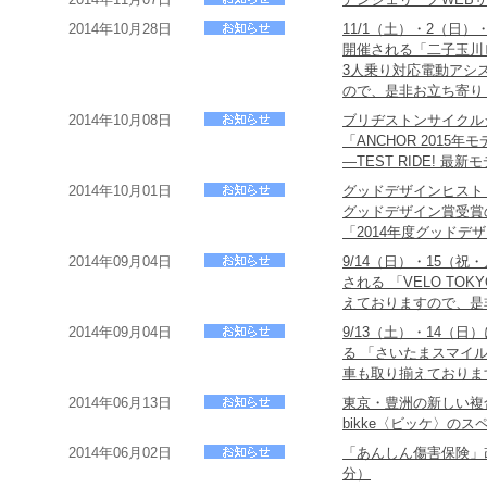
2014年10月28日
11/1（土）・2（日
開催される「二子玉川ビ
3人乗り対応電動アシ
ので、是非お立ち寄り
2014年10月08日
ブリヂストンサイクル
「ANCHOR 2015
―TEST RIDE! 最
2014年10月01日
グッドデザインヒスト
グッドデザイン賞受賞の歴
「2014年度グッド
2014年09月04日
9/14（日）・15（
される 「VELO TO
えておりますので、是
2014年09月04日
9/13（土）・14（
る 「さいたまスマイ
車も取り揃えておりま
2014年06月13日
東京・豊洲の新しい複
bikke〈ビッケ〉のス
2014年06月02日
「あんしん傷害保険」改
分）