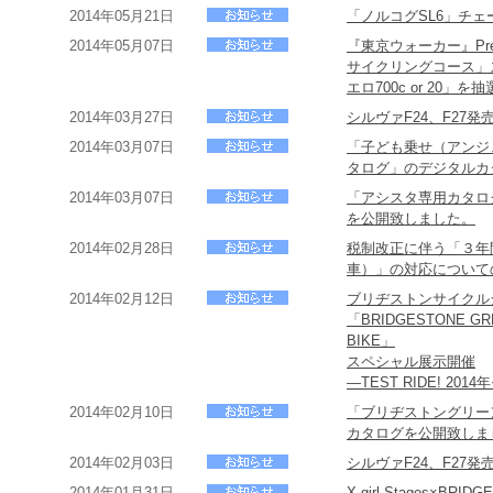
2014年05月21日
「ノルコグSL6」チ
2014年05月07日
『東京ウォーカー』Pr
サイクリングコース」
エロ700c or 20
2014年03月27日
シルヴァF24、F27
2014年03月07日
「子ども乗せ（アンジ
タログ」のデジタルカ
2014年03月07日
「アシスタ専用カタロ
を公開致しました。
2014年02月28日
税制改正に伴う「３年
車）」の対応について
2014年02月12日
ブリヂストンサイクル
「BRIDGESTONE GREE
BIKE」
スペシャル展示開催
―TEST RIDE! 20
2014年02月10日
「ブリヂストングリー
カタログを公開致しま
2014年02月03日
シルヴァF24、F27
2014年01月31日
X-girl Stages×