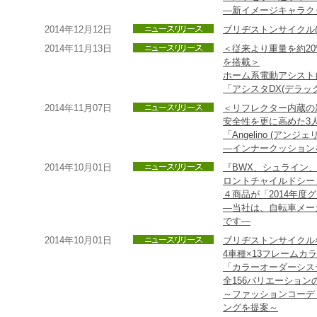
―新イメージキャラク
2014年12月12日
ブリヂストンサイクル(
2014年11月13日
＜従来より重量を約2
を搭載＞
ホーム系電動アシスト
「アシスタDX(デラック
2014年11月07日
＜リフレクター内蔵の
安全性を更に高めた3人
「Angelino (アン
―インナークッションを
2014年10月01日
『BWX、シュライン、ヘル
ロントチャイルドシー
４商品が「2014年
―当社は、自転車メー
です―
2014年10月01日
ブリヂストンサイクル
4車種×13フレームカ
「カラーオーダーシス
全156バリエーション
～ファッションコーデ
ングを提案～