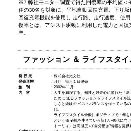
※7 弊社モニター調査で得た回復率の平均値＜
住の30名を対象に、平地自動回復充電、下り
回復充電機能を使用し 走行路、走行速度、使
復率とは、アシスト駆動に利用した電力と回復
率。
ファッション ＆ ライフスタイ
発 行 元
：
株式会社光文社
発売形態
：
月刊 毎月１日発売
創 刊
：
2002年11月
内 容
：
人生を満喫する、知性と好奇心に溢れた「新
ために 送るファッション＆ライフスタイル
しさと経験の ベストバランスを保っているの
代。
ライフフスタイル全般にポジティブで「年を
という価 値観を生きている新しい40代に向け
トーリィ）は高感度 の“自分磨き”情報を提供