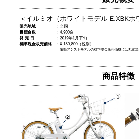
＜イルミオ（ホワイトモデル E.XBK
販売地域
：
全国
目標台数
：
4,900台
発 売 日
：
2019年1月下旬
標準現金販売価格
：
¥ 139,800（税別）
電動アシストモデルの標準現金販売価格には充電器
商品特徴