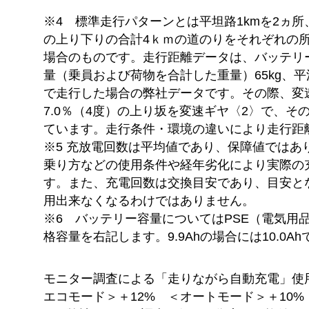
※4 標準走行パターンとは平坦路1kmを2ヵ所、勾
の上り下りの合計4ｋｍの道のりをそれぞれの
場合のものです。走行距離データは、バッテリー
量（乗員および荷物を合計した重量）65kg、
で走行した場合の弊社データです。その際、変
7.0％（4度）の上り坂を変速ギヤ〈2〉で、そ
ています。走行条件・環境の違いにより走行距
※5 充放電回数は平均値であり、保障値ではあ
乗り方などの使用条件や経年劣化により実際の
す。また、充電回数は交換目安であり、目安と
用出来なくなるわけではありません。
※6 バッテリー容量についてはPSE（電気用
格容量を右記します。9.9Ahの場合には10.0Ah
モニター調査による「走りながら自動充電」使
エコモード＞＋12% ＜オートモード＞＋10%