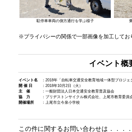
駐停車車両の側方通行を学ぶ様子
※プライバシーの関係で一部画像を加工してお
イベント概
イベント名
：
2018年「自転車交通安全教育地域一体型プロジ
開 催 日
：
2018年10月2日（火）
主 催
：
一般財団法人日本交通安全教育普及協会
協 力
：
ブリヂストンサイクル株式会社、上尾市教育委員
開催場所
：
上尾市立今泉小学校
この件に関するお問い合わせは．．．