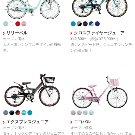
リリーベル
クロスファイヤージュニア
オープン価格
¥42,800〜
（税抜 ¥38,909〜）
大人っぽい
シンプルデザインの自転
迫力とスピード感。
ジュニアマウンテ
車。
ンの決定版！
エクスプレスジュニア
エコパル
オープン価格
オープン価格
ダイナミックなデザインの
ジュニアマ
すべての女の子におくる
かわいくて元