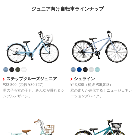
ジュニア向け自転車ラインナップ
ステップクルーズジュニア
シュライン
¥33,800
（税抜 ¥30,727）
¥43,800
（税抜 ¥39,818）
男の子も女の子も、
みんなが乗れるシ
君の走りが進化する！
ニュージェネレ
ンプルデザイン。
ーションズバイク。