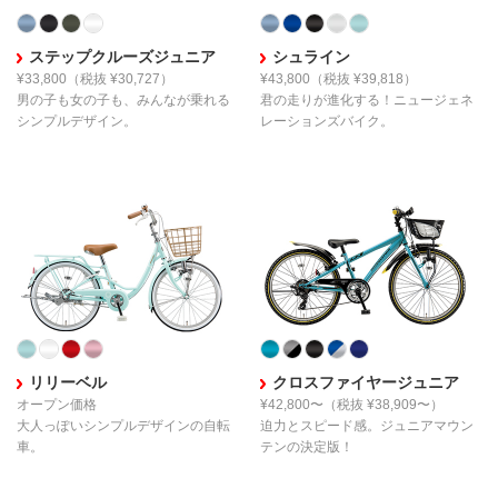
ステップクルーズジュニア
シュライン
¥33,800
（税抜 ¥30,727）
¥43,800
（税抜 ¥39,818）
男の子も女の子も、
みんなが乗れる
君の走りが進化する！
ニュージェネ
シンプルデザイン。
レーションズバイク。
リリーベル
クロスファイヤージュニア
オープン価格
¥42,800〜
（税抜 ¥38,909〜）
大人っぽい
シンプルデザインの自転
迫力とスピード感。
ジュニアマウン
車。
テンの決定版！