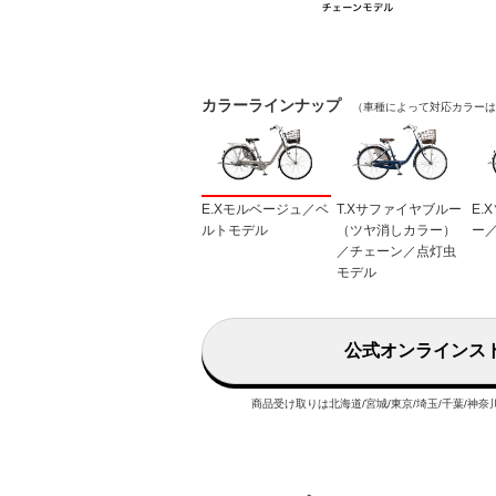
カラーラインナップ
（車種によって対応カラーは
E.Xモルベージュ／ベ
T.Xサファイヤブルー
E.
ルトモデル
（ツヤ消しカラー）
ー
／チェーン／点灯虫
モデル
公式オンラインス
商品受け取りは北海道/宮城/東京/埼玉/千葉/神奈川