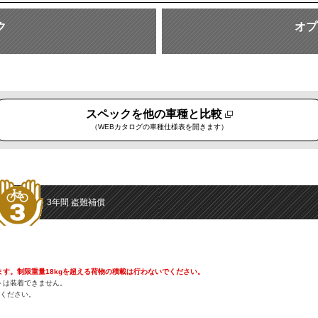
ク
オプ
スペックを他の車種と比較
（WEBカタログの車種仕様表を開きます）
3年間
盗難補償
す。制限重量18kgを超える荷物の積載は行わないでください。
トは装着できません。
解ください。