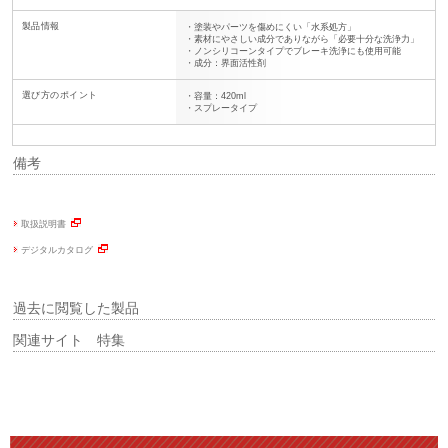
製品情報
・塗装やパーツを傷めにくい「水系処方」
・素材にやさしい成分でありながら「必要十分な洗浄力」
・ノンシリコーンタイプでブレーキ洗浄にも使用可能
・成分：界面活性剤
選び方のポイント
・容量：420ml
・スプレータイプ
備考
取扱説明書
デジタルカタログ
過去に閲覧した製品
関連サイト 特集