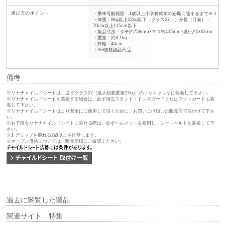
選び方のポイント
・乗車可能範囲：1歳以上小学校就学の始期に達するまで※１
・体重：8kg以上22kg以下（クラス27）、身長（目安）：
70cm以上115cm以下
・製品寸法：タテ約758mm×ヨコ約435mm×奥行約500mm
・重量：約3.1kg
・外幅：46cm
・SG規格認証商品
備考
※リヤチャイルドシートは、必ずクラス27（最大積載重量27kg）のリヤキャリヤに装着して下さい。
※リヤチャイルドシートを装着する場合は、必ず両立スタンド・ドレスガードまたはフットガードも装
着して下さい。
※リヤチャイルドシートはより安全にご使用して頂くために、お買い上げ頂いた販売店で取付けて下さ
い。
※お子様をリヤチャイルドシートに乗せる際は、必ずヘルメットを着用し、シートベルトを装着して下
さい。
※1 グリップを握れる2歳以上を推奨します。
※オープン価格については、販売店様にご確認ください。
過去に閲覧した製品
関連サイト 特集