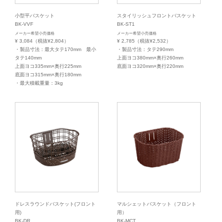
小型平バスケット
スタイリッシュフロントバスケット
BK-VVF
BK-ST1
メーカー希望小売価格
メーカー希望小売価格
¥ 3,084（税抜¥2,804）
¥ 2,785（税抜¥2,532）
・製品寸法：最大タテ170mm 最小
・製品寸法：タテ290mm
タテ140mm
上面ヨコ380mm×奥行260mm
上面ヨコ335mm×奥行225mm
底面ヨコ320mm×奥行220mm
底面ヨコ315mm×奥行180mm
・最大積載重量：3kg
ドレスラウンドバスケット(フロント
マルシェットバスケット（フロント
用)
用）
BK-DR
BK-MCT