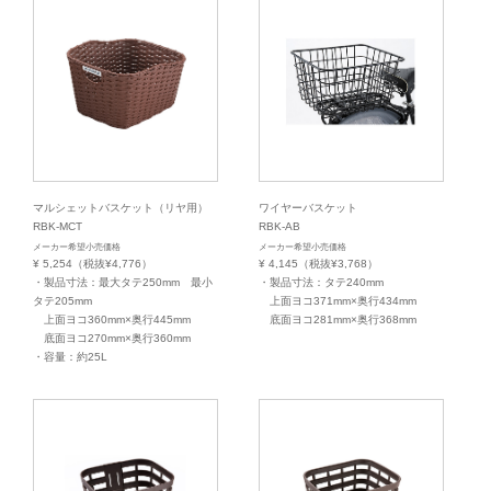
マルシェットバスケット（リヤ用）
ワイヤーバスケット
RBK-MCT
RBK-AB
メーカー希望小売価格
メーカー希望小売価格
¥ 5,254（税抜¥4,776）
¥ 4,145（税抜¥3,768）
・製品寸法：最大タテ250mm 最小
・製品寸法：タテ240mm
タテ205mm
上面ヨコ371mm×奥行434mm
上面ヨコ360mm×奥行445mm
底面ヨコ281mm×奥行368mm
底面ヨコ270mm×奥行360mm
・容量：約25L