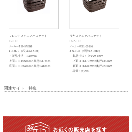
フロントスクエアバスケット
リヤスクエアバスケット
FB-FR
RBK-FR
メーカー希望小売価格
メーカー希望小売価格
¥ 3,872（税抜¥3,520）
¥ 5,808（税抜¥5,280）
・製品寸法：249mm
・製品寸法：タテ251mm
上面ヨコ405ｍｍ×奥行337ｍｍ
上面ヨコ370mm×奥行440mm
底面ヨコ354ｍｍ×奥行246ｍｍ
底面ヨコ331mm×奥行368mm
・容量：約29L
関連サイト 特集