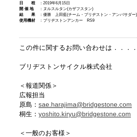
日 程
：
2019年6月15日
開 催 地
：
ヌルスルタン(カザフスタン)
結 果
：
優勝 上田藍(チーム・ブリヂストン・アンバサダー)
使用機材
：
ブリヂストンアンカー RS9
この件に関するお問い合わせは．．．
ブリヂストンサイクル株式会社
＜報道関係＞
広報担当
原島：
sae.harajima@bridgestone.com
桐生：
yoshito.kiryu@bridgestone.com
＜一般のお客様＞