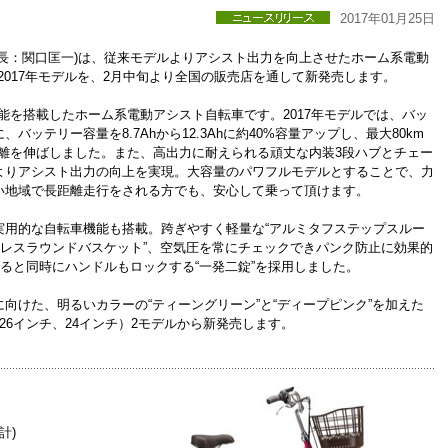
2017年01月25日
長：関口匡一)は、従来モデルよりアシスト出力を向上させたホーム系電動
2017年モデルを、2月中旬より全国の販売店を通して新発売します。
能を搭載したホーム系電動アシスト自転車です。2017年モデルでは、バッ
ッテリー容量を8.7Ahから12.3Ahに約40%容量アップし、最大80km
距離を伸ばしました。また、高出力に耐えられる頑丈な内装3段ハブとチェー
よりアシスト出力の向上を実現。大容量のパワフルモデルとすることで、力
い地域で長距離走行をされる方でも、安心して乗って頂けます。
実用的な自転車機能も搭載。跨ぎやすく軽量な“アルミタフステップスルー
ドレスラウンドバスケット”、空気圧を常にチェックできパンク防止に効果的
すると同時にハンドルもロックする“一発二錠”を採用しました。
向けた、明るいカラーの“ティーングリーン”と“ディープピンク”を加えた
26インチ、24インチ）2モデルから新発売します。
合計)