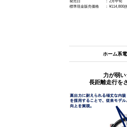
発売日
：
2月中旬
標準現金販売価格
：
¥114,800
ホーム系電
力が弱い
長距離走行を