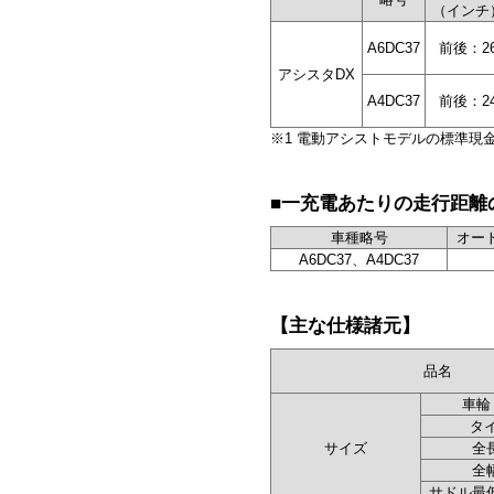
（インチ
A6DC37
前後：2
アシスタDX
A4DC37
前後：2
※1 電動アシストモデルの標準現
■一充電あたりの走行距離
車種略号
オー
A6DC37、A4DC37
【主な仕様諸元】
品名
車輪
タ
サイズ
全
全
サドル最