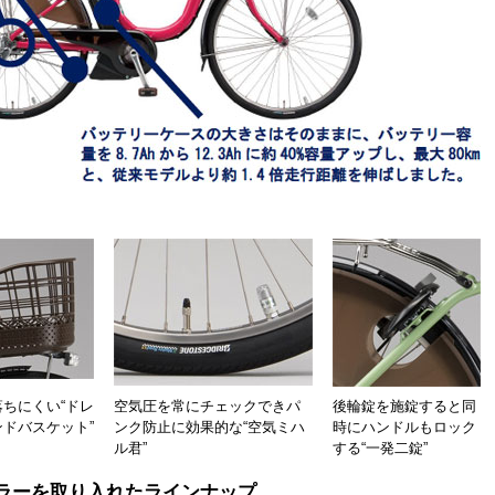
ちにくい“ドレ
空気圧を常にチェックできパ
後輪錠を施錠すると同
ドバスケット”
ンク防止に効果的な“空気ミハ
時にハンドルもロック
ル君”
する“一発二錠”
ラーを取り入れたラインナップ