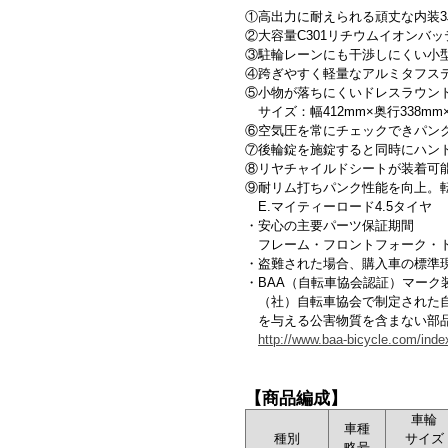
①高出力に耐えられる頑丈な内装
②大容量C301リチウムイオンバッテリー
③駐輪レーンにも干渉しにくい小
④跨ぎやすく軽量なアルミタフス
⑤小物が落ちにくいドレスラウン
サイズ：幅412mm×奥行338mm
⑥空気圧を常にチェックできパン
⑦後輪錠を施錠すると同時にハン
⑧リヤチャイルドシートが装着可能
⑨耐リム打ちパンク性能を向上。
E.マイティーロード4.5タイヤ
・安心の主要パーツ保証期間
フレーム・フロントフォーク・ド
・盗難された場合、購入車の標準現
・BAA（自転車協会認証）マーク
（社）自転車協会で制定された自
を与える公害物質を含まない部品
http://www.baa-bicycle.com/inde
【商品編成】
車輪
車種
種別
サイズ
略号