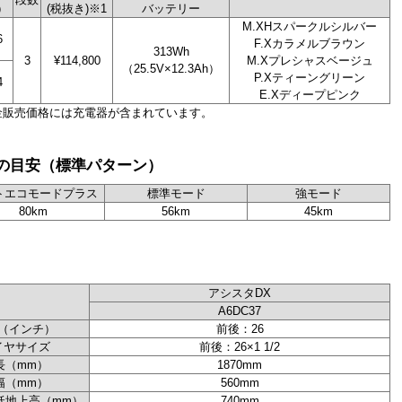
）
(税抜き)※1
バッテリー
M.XHスパークルシルバー
6
F.Xカラメルブラウン
313Wh
3
¥114,800
M.Xプレシャスベージュ
（25.5V×12.3Ah）
P.Xティーングリーン
4
E.Xディープピンク
金販売価格には充電器が含まれています。
の目安（標準パターン）
トエコモードプラス
標準モード
強モード
80km
56km
45km
アシスタDX
A6DC37
（インチ）
前後：26
イヤサイズ
前後：26×1 1/2
長（mm）
1870mm
幅（mm）
560mm
低地上高（mm）
740mm