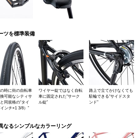
ーツを標準装備
の時に街の自転車
ワイヤー錠ではなく自転
路上で立てかけなくても
換可能なシティサ
車に固定された“サーク
駐輪できる“サイドスタ
と同規格の“タイ
ル錠”
ンド”
インチ×1 3/8）”
異なるシンプルなカラーリング