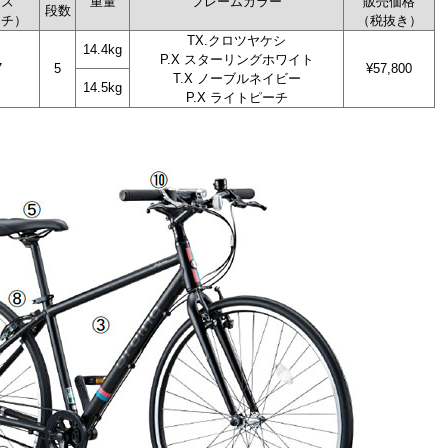
イズ
重量
フレームカラー
販売価格
段数
ンチ）
（税抜き）
TX.クロツヤケシ
14.4kg
P.X スターリングホワイト
7
5
¥57,800
T.X ノーブルネイビー
14.5kg
P.X ライトピーチ