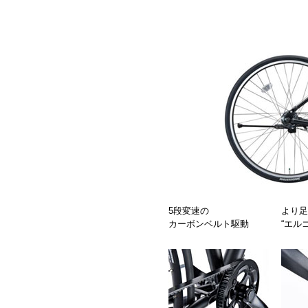
5段変速の
より足
カーボンベルト駆動
“エル