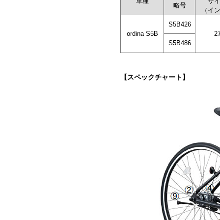
車種
サ
略号
（イ
S5B426
ordina S5B
2
S5B486
【スペックチャート】