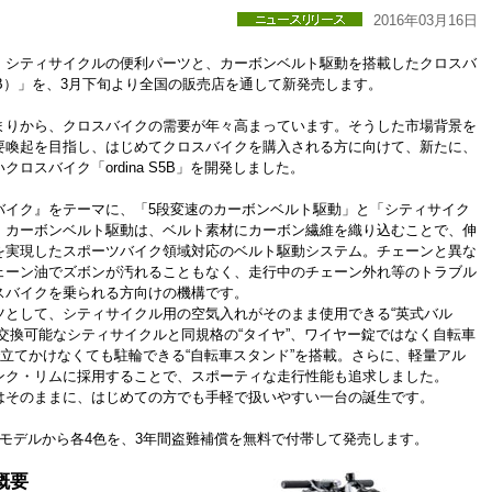
2016年03月16日
、シティサイクルの便利パーツと、カーボンベルト駆動を搭載したクロスバ
ナS5B）」を、3月下旬より全国の販売店を通して新発売します。
まりから、クロスバイクの需要が年々高まっています。そうした市場背景を
要喚起を目指し、はじめてクロスバイクを購入される方に向けて、新たに、
ロスバイク「ordina S5B」を開発しました。
バイク』をテーマに、「5段変速のカーボンベルト駆動」と「シティサイク
。カーボンベルト駆動は、ベルト素材にカーボン繊維を織り込むことで、伸
を実現したスポーツバイク領域対応のベルト駆動システム。チェーンと異な
ェーン油でズボンが汚れることもなく、走行中のチェーン外れ等のトラブル
スバイクを乗られる方向けの機構です。
ツとして、シティサイクル用の空気入れがそのまま使用できる“英式バル
交換可能なシティサイクルと同規格の“タイヤ”、ワイヤー錠ではなく自転車
で立てかけなくても駐輪できる“自転車スタンド”を搭載。さらに、軽量アル
ンク・リムに採用することで、スポーティな走行性能も追求しました。
はそのままに、はじめての方でも手軽で扱いやすい一台の誕生です。
モデルから各4色を、3年間盗難補償を無料で付帯して発売します。
概要