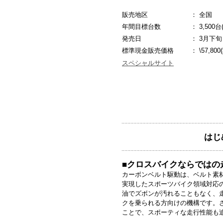
販売地区
：
全国
年間目標台数
：
3,500台
発売日
：
3月下旬
標準現金販売価格
：
\57,80
スペシャルサイト
はじ
■クロスバイクならではの
カーボンベルト駆動は、ベルト素
実現したスポーツバイク領域対応
油でズボンが汚れることもなく、
クを乗られる方向けの機構です。
ことで、スポーティな走行性能も