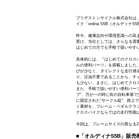
ブリヂストンサイクル株式会社は
イク「ordina S5B（オルディ
昨今、健康志向や環境意識への高
受け、当社としては、さらなる需
はじめての方でも手軽で扱いやすいク
具体的には、『はじめてのクロス
ルの便利パーツ」を搭載しました
びが少なく、ダイレクトな走行感
り、注油不要であることから、チ
も少ない、まさに、はじめてクロ
また、手軽で扱いやすい便利パー
ブ”、万が一の時に街の自転車屋で
に固定された“サークル錠”、路上
ミ素材を、フレーム・ペダルクラ
クロスバイクならではの走行性能
今回は、フレームサイズの異なる2
■「オルディナS5B」販売