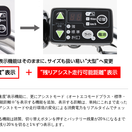
“速度”表示機能に、更にアシストモード（オートエコモードプラス・標準・
可能距離※”を表示する機能を追加。表示する距離は、単純にこれまで走った
アシストモードや走行環境の変化による消費電力をリアルタイムでチェッ
る機能は踏襲。切り替えボタンを押すとバッテリー残量が20％になるまで
残り20％を切ると1％ずつ表示します。