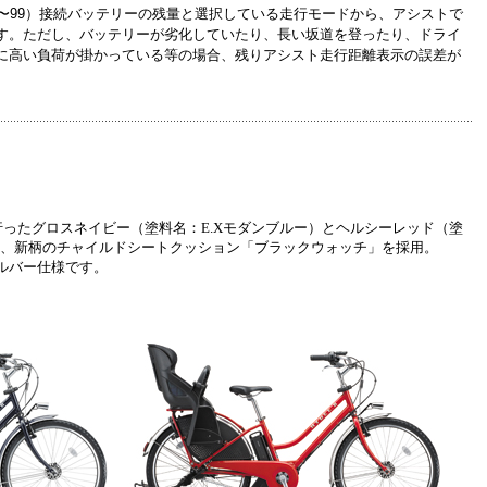
：0〜99）接続バッテリーの残量と選択している走行モードから、アシストで
す。ただし、バッテリーが劣化していたり、長い坂道を登ったり、ドライ
に高い負荷が掛かっている等の場合、残りアシスト走行距離表示の誤差が
行ったグロスネイビー（塗料名：E.Xモダンブルー）とヘルシーレッド（塗
）に、新柄のチャイルドシートクッション「ブラックウォッチ」を採用。
ルバー仕様です。