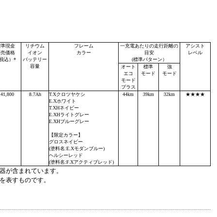
標準現金
リチウム
フレーム
一充電あたりの走行距離の
アシスト
販売価格
イオン
カラー
目安
レベル
税込）*
バッテリー
(標準パターン）
容量
オート
標準
強
エコ
モード
モード
モード
プラス
141,800
8.7Ah
T.Xクロツヤケシ
44km
39km
32km
★★★★
E.Xホワイト
T.XHネイビー
E.XHライトグレー
E.XHブルーグレー
【限定カラー】
グロスネイビー
(塗料名:E.Xモダンブルー)
ヘルシーレッド
(塗料名:F.Xアクティブレッド)
電器が含まれています。
力を表すものです。