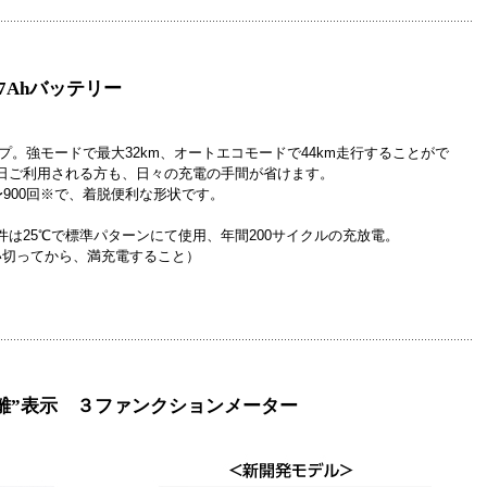
7Ahバッテリー
をアップ。強モードで最大32km、オートエコモードで44km走行することがで
日ご利用される方も、日々の充電の手間が省けます。
〜900回※で、着脱便利な形状です。
は25℃で標準パターンにて使用、年間200サイクルの充放電。
い切ってから、満充電すること）
離”表示 ３ファンクションメーター