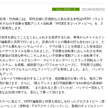
2013年03月07日
社長：竹内雄二)は、30代主婦に圧倒的な人気を誇る女性誌VERY（ヴェリ
モデルの子供乗せ電動アシスト自転車「HYDEE.B (ハイディビー)」を、3
て新発売します。
 は安全性を損なうことなくおしゃれさを追求するため、車体からチャイルドシ
RY編集部と共同で行いました。読者の方々との幾多の打ち合わせにより、た
もママも乗れるハンサムバイク」。ママが扱うことを前提とした安全設計
ルーザースタイルを取り入れました。子供乗せ自転車におしゃれさを求め
児参加が活発な昨今にこそふさわしい子供乗せ電動アシスト自転車です。
ダブルセンサー（トルクセンサー・スピードセンサー）にクランク回転センサ
システム」を搭載。緩斜面ではパワフルかつスムーズに、平坦面では踏む
トする“パワフルスムーズなフィーリング”を実現しました。また、バッテリ
容量をアップ。
エコモードで44km走行することができ、長距離走行が多い方も、毎日ご利
間が省けます。さらに、“残りアシスト走行可能距離※”をkm単位の具体的
ョンメーターを新開発。「まだ走れると思っていたが、バッテリー切れして
急なお出掛け時でも、安心して乗って頂けます。
カラーに加えて、VERY編集部と何度も色出しを行ったグロスネイビー（塗
ルシーレッド（塗料名：F.Xアクティブレッド）に、新柄のチャイルドシー