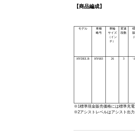
【商品編成】
モデル
車種
車輪
変速
略号
サイズ
段数
（イン
（
チ）
HYDEE.B
HY683
26
3
\
※1標準現金販売価格には標準充
※2アシストレベルはアシスト出