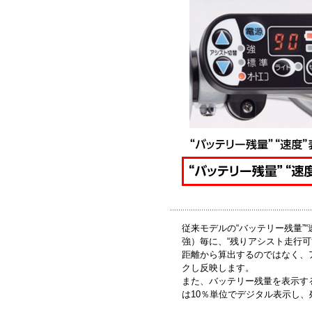
従来モデルの“バッテリー残量”
強）毎に、“残りアシスト走行
距離から算出するのではなく、
クし反映します。
また、バッテリー残量を表示す
は10％単位でデジタル表示し、