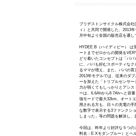
ブリヂストンサイクル株式会社(
ィ）と共同で開発した、2013年
月中旬より全国の販売店を通し
HYDEE.B（ハイディビー）
ートまでゼロからの開発をVE
どり着いたコンセプトは「パパ
に、パパも好むスポーティなク
るママが増え、また、パパの育
2013年モデルでは、従来の
ーを加えた「トリプルセンサー
力が弱くてもしっかりとアシス
ーは、6.6Ahから8.7Ahへと
強モードで最大32km、オート
用される方も、日々の充電の手
な数字で表示する3ファンクシ
しまった」等の問題を解決し、
今回は、昨年より好評な５つの
料名：E.Xモダンブルー）とヘ