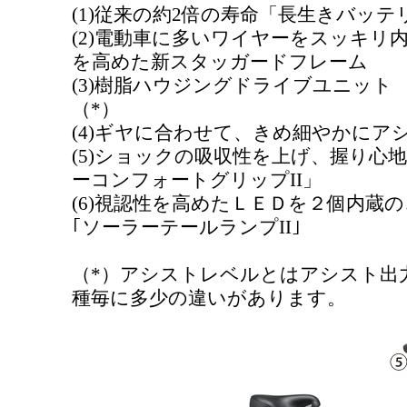
(1)従来の約2倍の寿命「長生きバッテリー
(2)電動車に多いワイヤーをスッキリ
を高めた新スタッガードフレーム
(3)樹脂ハウジングドライブユニット
（*）
(4)ギヤに合わせて、きめ細やかにアシスト
(5)ショックの吸収性を上げ、握り心
ーコンフォートグリップII」
(6)視認性を高めたＬＥＤを２個内蔵
｢ソーラーテールランプII｣
（*）アシストレベルとはアシスト出
種毎に多少の違いがあります。