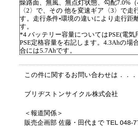
燥路面、無風、無点灯状態、勾配7.0%
〈2〉で、その 他を変速ギア〈3〉で
す。走行条件•環境の違いにより走行距
す。
*4 バッテリー容量についてはPSE(電
PSE定格容量を右記します。4.3Ahの場合には
合には5.7Ahです。
この件に関するお問い合わせは．．．
ブリヂストンサイクル株式会社
＜報道関係＞
販売企画部 佐藤・田代まで TEL 048-77