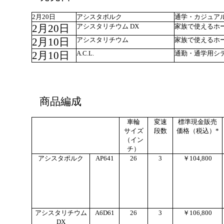
2月20日
アシスタポルク
通学・カジュア
アシスタリチウム DX
家族で使えるホ
2月20日
アシスタリチウム
家族で使えるホ
2月10日
A.C.L.
通勤・通学用シ
2月10日
商品編成
車輪
変速
標準現金販売
サイズ
段数
価格（税込）*
（イン
チ）
アシスタポルク
AP641
26
3
￥104,800
アシスタリチウム
A6D61
26
3
￥106,800
DX