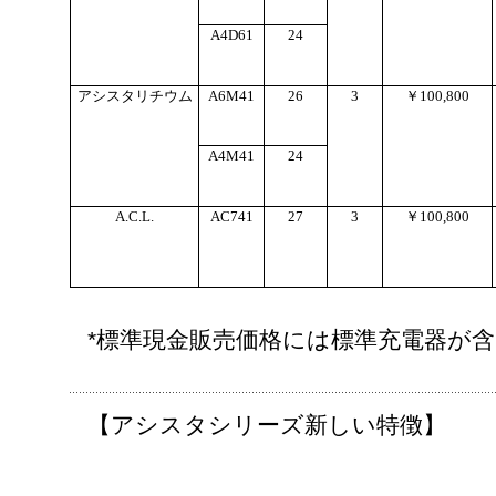
A4D61
24
アシスタリチウム
A6M41
26
3
￥100,800
A4M41
24
A.C.L.
AC741
27
3
￥100,800
*標準現金販売価格には標準充電器が
【アシスタシリーズ新しい特徴】