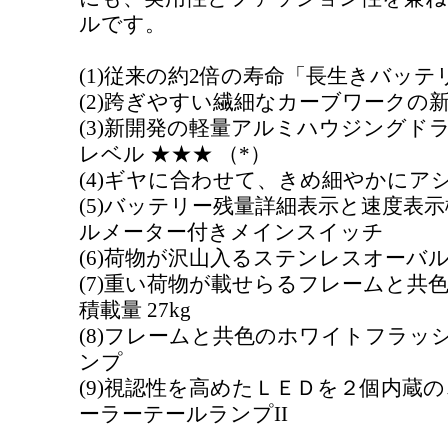
ルです。
(1)従来の約2倍の寿命「長生きバッテリー
(2)跨ぎやすい繊細なカーブワークの
(3)新開発の軽量アルミハウジングド
レベル ★★★ （*）
(4)ギヤに合わせて、きめ細やかにアシスト
(5)バッテリー残量詳細表示と速度表
ルメーター付きメインスイッチ
(6)荷物が沢山入るステンレスオーバ
(7)重い荷物が載せらるフレームと共
積載量 27kg
(8)フレームと共色のホワイトフラッシ
ンプ
(9)視認性を高めたＬＥＤを２個内蔵
ーラーテールランプII