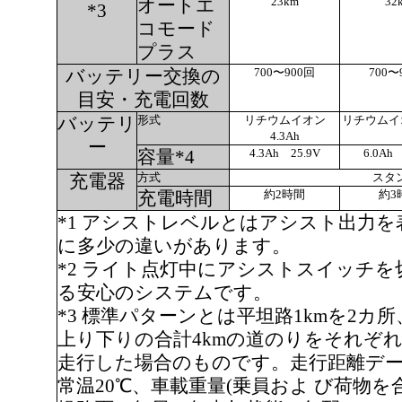
23km
32
オートエ
*3
コモード
プラス
700〜900回
700〜
バッテリー交換の
目安・充電回数
形式
リチウムイオン
リチウムイオ
バッテリ
4.3Ah
ー
4.3Ah 25.9V
6.0Ah
容量*4
方式
スタン
充電器
約2時間
約3
充電時間
*1 アシストレベルとはアシスト出力
に多少の違いがあります。
*2 ライト点灯中にアシストスイッチ
る安心のシステムです。
*3 標準パターンとは平坦路1kmを2カ所
上り下りの合計4kmの道のりをそれぞれ
走行した場合のものです。走行距離デ
常温20℃、車載重量(乗員およ び荷物を合