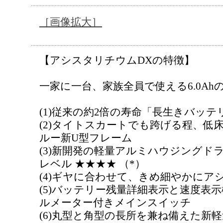
［画像拡大］
【アシスタリチウムDXの特徴】
一家に一台、家族全員で使える6.0A
(1)従来の約2倍の寿命「長生きバッテリー
(2)タイトスカートでも跨げる程、低
ルー新U型フレーム
(3)新開発の軽量アルミハウジングド
レベル ★★★★ （*）
(4)ギヤに合わせて、きめ細やかにアシスト
(5)バッテリー残量詳細表示と速度表
ルメーター付きメインスイッチ
(6)丸型と角型の長所を兼ね備えた新