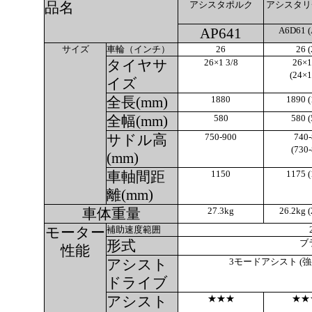
アシスタポルク
アシスタリ
品名
A6D61 (
AP641
サイズ
車輪（インチ）
26
26 (
26×1 3/8
26×1
タイヤサ
(24×1
イズ
1880
1890 (
全長(mm)
580
580 (
全幅(mm)
750-900
740-
サドル高
(730-
(mm)
1150
1175 (
車軸間距
離(mm)
27.3kg
26.2kg (
車体重量
補助速度範囲
モーター
ブ
形式
性能
3モードアシスト (
アシスト
ドライブ
★★★
★★
アシスト