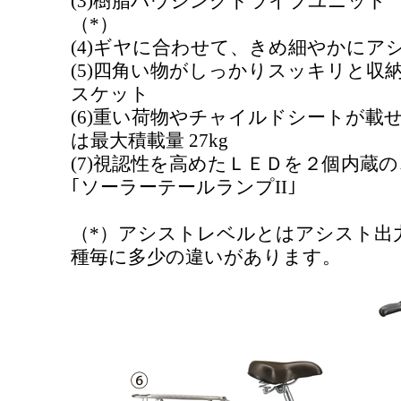
(3)樹脂ハウジングドライブユニット
（*）
(4)ギヤに合わせて、きめ細やかにアシスト
(5)四角い物がしっかりスッキリと収
スケット
(6)重い荷物やチャイルドシートが載
は最大積載量 27kg
(7)視認性を高めたＬＥＤを２個内蔵
｢ソーラーテールランプII｣
（*）アシストレベルとはアシスト出
種毎に多少の違いがあります。