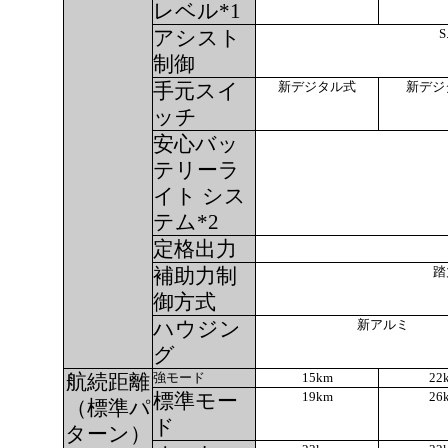
レベル*1
S
アシスト
制御
新デジタル式
新デジ
手元スイ
ッチ
安心バッ
テリーラ
イト シス
テム*2
定格出力
踏
補助力制
御方式
新アルミ
ハウジン
グ
強モード
15km
22
航続距離
19km
26
標準モー
（標準パ
ド
ターン）