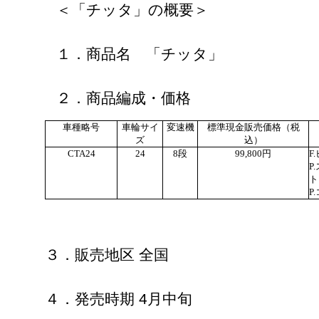
＜「チッタ」の概要＞
１．商品名 「チッタ」
２．商品編成・価格
車種略号
車輪サイ
変速機
標準現金販売価格（税
ズ
込）
CTA24
24
8段
99,800円
F
P
ト
P
３．販売地区 全国
４．発売時期 4月中旬