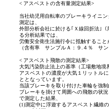
< アスベストの含有量測定結果>
当社幼児用自転車のブレーキライニン
測定は、
外部分析会社に於ける｢Ｘ線回折法｣（
る分析結果では、
労働安全衛生法施行令に抵触すること
（含有率 サンプルＡ：９.４％ サン
< アスベスト飛散の測定結果>
大気汚染防止法上の基準（工場敷地境
アスベストの濃度が大気１リットルに
ととなっています。
当該ブレーキを取り付けた車輪を強制
ブレーキを掛けて周囲への飛散の状況
で測定した結果、
(1)測定中に浮遊するアスベスト繊維