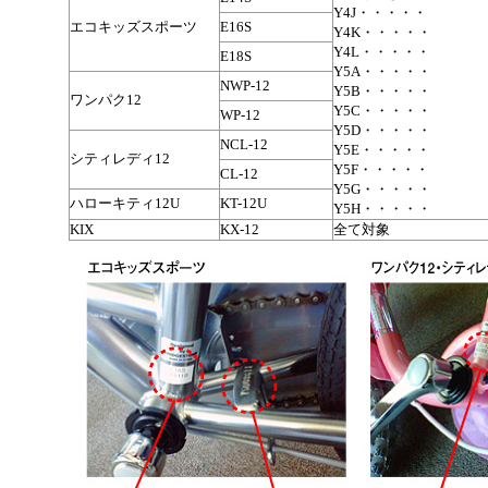
Y4J・・・・・
エコキッズスポーツ
E16S
Y4K・・・・・
Y4L・・・・・
E18S
Y5A・・・・・
NWP-12
Y5B・・・・・
ワンパク12
Y5C・・・・・
WP-12
Y5D・・・・・
NCL-12
Y5E・・・・・
シティレディ12
Y5F・・・・・
CL-12
Y5G・・・・・
ハローキティ12U
KT-12U
Y5H・・・・・
KIX
KX-12
全て対象