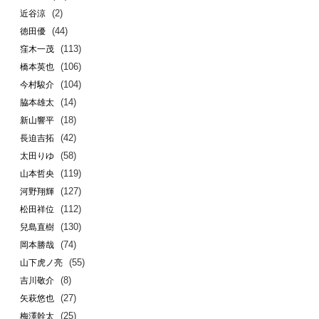
(2)
近谷涼
(44)
徳田優
(113)
窪木一茂
(106)
橋本英也
(104)
今村駿介
(14)
脇本雄太
(18)
新山響平
(42)
長迫吉拓
(58)
太田りゆ
(119)
山本哲央
(127)
河野翔輝
(112)
松田祥位
(130)
兒島直樹
(74)
岡本勝哉
(55)
山下虎ノ亮
(8)
吉川敬介
(27)
矢萩悠也
(25)
梅澤幹太