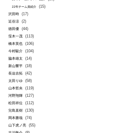
(15)
22年チーム員紹介
(17)
沢田時
(2)
近谷涼
(44)
徳田優
(113)
窪木一茂
(106)
橋本英也
(104)
今村駿介
(14)
脇本雄太
(18)
新山響平
(42)
長迫吉拓
(58)
太田りゆ
(119)
山本哲央
(127)
河野翔輝
(112)
松田祥位
(130)
兒島直樹
(74)
岡本勝哉
(55)
山下虎ノ亮
(8)
吉川敬介