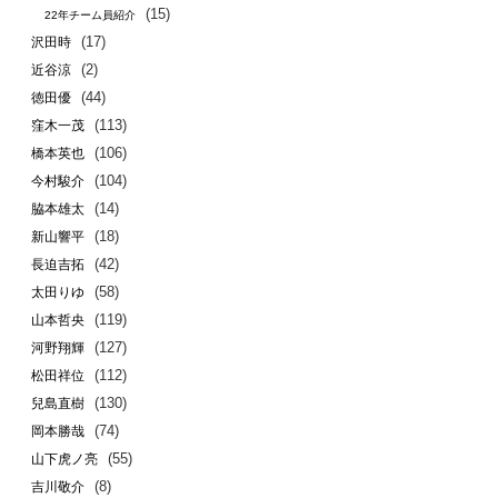
(15)
22年チーム員紹介
(17)
沢田時
(2)
近谷涼
(44)
徳田優
(113)
窪木一茂
(106)
橋本英也
(104)
今村駿介
(14)
脇本雄太
(18)
新山響平
(42)
長迫吉拓
(58)
太田りゆ
(119)
山本哲央
(127)
河野翔輝
(112)
松田祥位
(130)
兒島直樹
(74)
岡本勝哉
(55)
山下虎ノ亮
(8)
吉川敬介