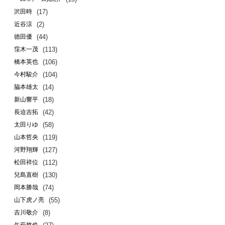
(17)
沢田時
(2)
近谷涼
(44)
徳田優
(113)
窪木一茂
(106)
橋本英也
(104)
今村駿介
(14)
脇本雄太
(18)
新山響平
(42)
長迫吉拓
(58)
太田りゆ
(119)
山本哲央
(127)
河野翔輝
(112)
松田祥位
(130)
兒島直樹
(74)
岡本勝哉
(55)
山下虎ノ亮
(8)
吉川敬介
(27)