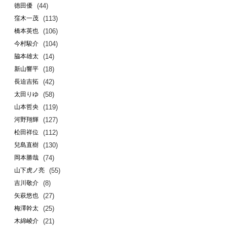
(44)
徳田優
(113)
窪木一茂
(106)
橋本英也
(104)
今村駿介
(14)
脇本雄太
(18)
新山響平
(42)
長迫吉拓
(58)
太田りゆ
(119)
山本哲央
(127)
河野翔輝
(112)
松田祥位
(130)
兒島直樹
(74)
岡本勝哉
(55)
山下虎ノ亮
(8)
吉川敬介
(27)
矢萩悠也
(25)
梅澤幹太
(21)
木綿崚介