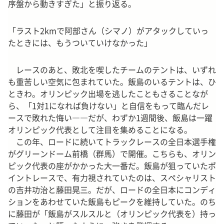
序盤から動きすぎた」と振り返る。
「ラスト2kmで阿部さん（シマノ）がアタックしていっ
たときには、もうついていけなかった」
レースのあと、敗北を喫したチームのテントは、いずれ
も重苦しい空気に包まれていた。飯島のいるテントは、ひ
ときわ。オリンピック出場を逃したこともさることなが
ら、「1対1になれば負けない」と自信をもって臨んだレ
ースで敗れた悔い――だが、わずか1週間後、飯島は一躍
オリンピック代表として注目を集めることになる。
この年、ロードに続いてトラックレースの全日本選手権
がグリーンドーム前橋（群馬）で開催。こちらも、オリン
ピック代表の座がかかった大一番だ。飯島が狙っていたポ
イントレースで、有力視されていたのは、スペシャリスト
の吉井功治と藤田晃三。だが、ロードの全日本にコンディ
ションをあわせていた飯島もピークを維持していた。のち
に藤田が「飯島がスルスルと（オリンピック代表を）持っ