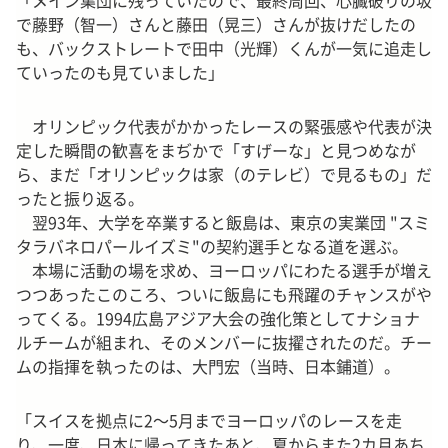
「メイン集団に残っていたので、最終周回、心臓破りの坂
で藤野（智一）さんと藤田（晃三）さんが抜けだしたの
も、バックストレートで田中（光輝）くんが一気に追走し
ていったのも見ていました」
オリンピック代表がかかったレースの緊張感や代表が決
定した瞬間の歓喜をまぢかで「すげーな」と見つめなが
ら、まだ「オリンピックは家（のテレビ）で見るもの」だ
ったと振り返る。
翌93年、大学を卒業すると飯島は、東京の実業団 "スミ
タラバネロパールイズミ"の契約選手となる道を選ぶ。
本場に活動の場を求め、ヨーロッパにわたる選手が増え
つつあったこのころ、ついに飯島にも飛躍のチャンスがや
ってくる。1994広島アジア大会の強化策としてナショナ
ルチームが組まれ、そのメンバーに抜擢されたのだ。チー
ムの指揮を執ったのは、大門宏（当時、日本鋪道）。
「スイスを拠点に2～5月までヨーロッパのレースを走
り、一度、日本に帰ってきたあと、夏からまた2カ月あち