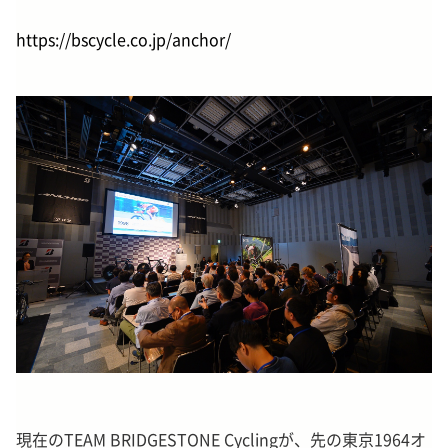
https://bscycle.co.jp/anchor/
現在のTEAM BRIDGESTONE Cyclingが、先の東京1964オ