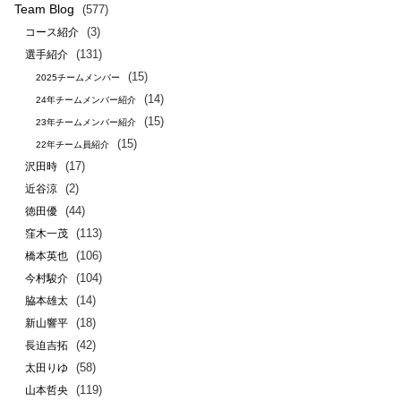
Team Blog
(577)
(3)
コース紹介
(131)
選手紹介
(15)
2025チームメンバー
(14)
24年チームメンバー紹介
(15)
23年チームメンバー紹介
(15)
22年チーム員紹介
(17)
沢田時
(2)
近谷涼
(44)
徳田優
(113)
窪木一茂
(106)
橋本英也
(104)
今村駿介
(14)
脇本雄太
(18)
新山響平
(42)
長迫吉拓
(58)
太田りゆ
(119)
山本哲央