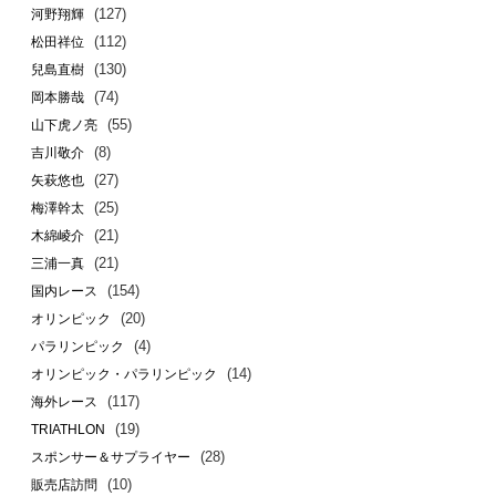
(127)
河野翔輝
(112)
松田祥位
(130)
兒島直樹
(74)
岡本勝哉
(55)
山下虎ノ亮
(8)
吉川敬介
(27)
矢萩悠也
(25)
梅澤幹太
(21)
木綿崚介
(21)
三浦一真
(154)
国内レース
(20)
オリンピック
(4)
パラリンピック
(14)
オリンピック・パラリンピック
(117)
海外レース
(19)
TRIATHLON
(28)
スポンサー＆サプライヤー
(10)
販売店訪問