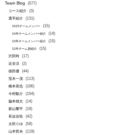
Team Blog
(577)
(3)
コース紹介
(131)
選手紹介
(15)
2025チームメンバー
(14)
24年チームメンバー紹介
(15)
23年チームメンバー紹介
(15)
22年チーム員紹介
(17)
沢田時
(2)
近谷涼
(44)
徳田優
(113)
窪木一茂
(106)
橋本英也
(104)
今村駿介
(14)
脇本雄太
(18)
新山響平
(42)
長迫吉拓
(58)
太田りゆ
(119)
山本哲央