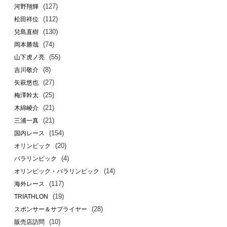
(127)
河野翔輝
(112)
松田祥位
(130)
兒島直樹
(74)
岡本勝哉
(55)
山下虎ノ亮
(8)
吉川敬介
(27)
矢萩悠也
(25)
梅澤幹太
(21)
木綿崚介
(21)
三浦一真
(154)
国内レース
(20)
オリンピック
(4)
パラリンピック
(14)
オリンピック・パラリンピック
(117)
海外レース
(19)
TRIATHLON
(28)
スポンサー＆サプライヤー
(10)
販売店訪問