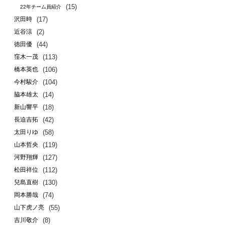
(15)
22年チーム員紹介
(17)
沢田時
(2)
近谷涼
(44)
徳田優
(113)
窪木一茂
(106)
橋本英也
(104)
今村駿介
(14)
脇本雄太
(18)
新山響平
(42)
長迫吉拓
(58)
太田りゆ
(119)
山本哲央
(127)
河野翔輝
(112)
松田祥位
(130)
兒島直樹
(74)
岡本勝哉
(55)
山下虎ノ亮
(8)
吉川敬介