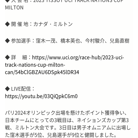
MILTON
◆ 開 催 地：カナダ・ミルトン
◆ 参加選手：窪木一茂、橋本英也、今村駿介、兒島直樹
◆ 詳 細：
https://www.uci.org/race-hub/2023-uci-
track-nations-cup-milton-
can/54bClGBZAU6DSpk45lDR34
◆ LIVE配信：
https://youtu.be/03QiQpkC6m0
パリ2024オリンピック出場を懸けたポイント獲得争い、
日本チームにとっての3戦目は、ネイションズカップ第3
戦、ミルトン大会です。3日目は男子オムニアムに出場し
た窪木選手が5位、兒島選手が9位と健闘しました。