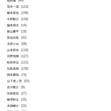
(44)
徳田優
(113)
窪木一茂
(106)
橋本英也
(104)
今村駿介
(14)
脇本雄太
(18)
新山響平
(42)
長迫吉拓
(58)
太田りゆ
(119)
山本哲央
(127)
河野翔輝
(112)
松田祥位
(130)
兒島直樹
(74)
岡本勝哉
(55)
山下虎ノ亮
(8)
吉川敬介
(27)
矢萩悠也
(25)
梅澤幹太
(21)
木綿崚介