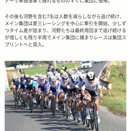
ナーで単独落車で遅れるもののすぐに集団に復帰。
その後も河野を含む7名は人数を減らしながら逃げ続け、
メイン集団は愛三レーシングを中心に牽引を開始、少しず
つタイム差が詰まり、河野たちは最終周回まで逃げ続ける
が惜しくも残り半周でメイン集団に捕まりレースは集団ス
プリントへと突入。