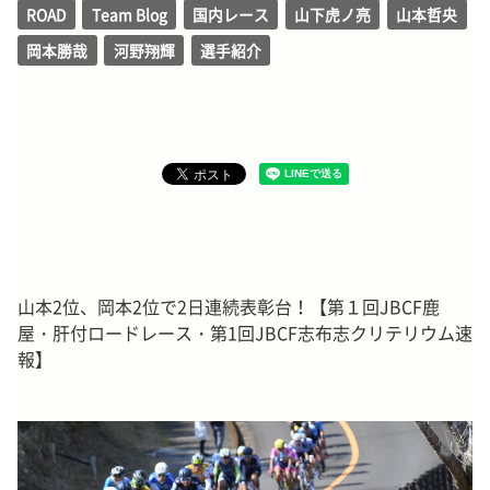
ROAD
Team Blog
国内レース
山下虎ノ亮
山本哲央
岡本勝哉
河野翔輝
選手紹介
山本2位、岡本2位で2日連続表彰台！【第１回JBCF鹿
屋・肝付ロードレース・第1回JBCF志布志クリテリウム速
報】