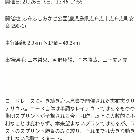
開催日: 2月26日（日）13:45-14:55
開催地: 志布志しおかぜ公園(鹿児島県志布志市志布志町安
楽 296-1)
走行距離: 2.9km ×17周= 49.3km
出場選手: 山本哲央、河野翔輝、岡本勝哉、山下虎ノ亮
ロードレースに引き続き鹿児島県で開催された志布志クリ
テリウム。コース自体は単調なレイアウトではあるものの
集団スプリントが予想される今日は昨日以上に人数的に不
利なことは変わらず、本来望まないプランではあるが、ラ
ストのスプリント勝負のみに絞り、それまでは大きな動き
はしない作戦でスタート。