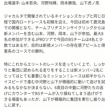
出場選手: 山本哲央、河野翔輝、岡本勝哉、山下虎ノ亮
ジャカルタで開催されているネイションズカップと同じ日
程で国内ロードレースも初戦を迎え、今回は初めて鹿児島
での開催となり、チームブリヂストンサイクリングからは
新メンバーを含む山本、河野、岡本、山下が参加。最大8
名の参加ができるJPROツアで今回のBSチームは4名と少
数ではあるが、目的は新規メンバーの存在感アピールと得
意系のコースでの勝利。
特にこれからエリートのレースを走っていく上で、しっか
りと集団に認められる走りをすることは
新メンバー2名に
とってはとても重要になミッション！レースは前半からハ
イスピードで進む中河野と山下が積極的に動いて逃げを試
みるもなかなか決まらない。6周目の中盤に河野たちの逃
げにカウンターでBSチームが入り損ねてしまう逃げがで
きる場面もあったが、山下が積極的に集団を牽引し振り出
しに戻す。