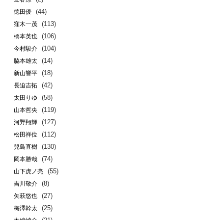
(44)
徳田優
(113)
窪木一茂
(106)
橋本英也
(104)
今村駿介
(14)
脇本雄太
(18)
新山響平
(42)
長迫吉拓
(58)
太田りゆ
(119)
山本哲央
(127)
河野翔輝
(112)
松田祥位
(130)
兒島直樹
(74)
岡本勝哉
(55)
山下虎ノ亮
(8)
吉川敬介
(27)
矢萩悠也
(25)
梅澤幹太