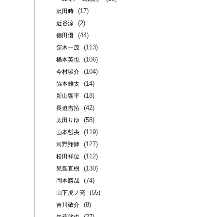
(17)
沢田時
(2)
近谷涼
(44)
徳田優
(113)
窪木一茂
(106)
橋本英也
(104)
今村駿介
(14)
脇本雄太
(18)
新山響平
(42)
長迫吉拓
(58)
太田りゆ
(119)
山本哲央
(127)
河野翔輝
(112)
松田祥位
(130)
兒島直樹
(74)
岡本勝哉
(55)
山下虎ノ亮
(8)
吉川敬介
(27)