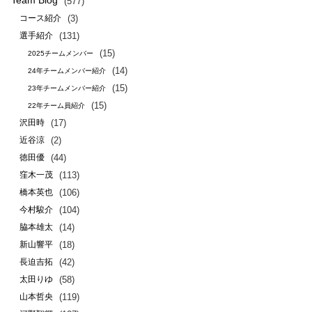
Team Blog
(577)
(3)
コース紹介
(131)
選手紹介
(15)
2025チームメンバー
(14)
24年チームメンバー紹介
(15)
23年チームメンバー紹介
(15)
22年チーム員紹介
(17)
沢田時
(2)
近谷涼
(44)
徳田優
(113)
窪木一茂
(106)
橋本英也
(104)
今村駿介
(14)
脇本雄太
(18)
新山響平
(42)
長迫吉拓
(58)
太田りゆ
(119)
山本哲央