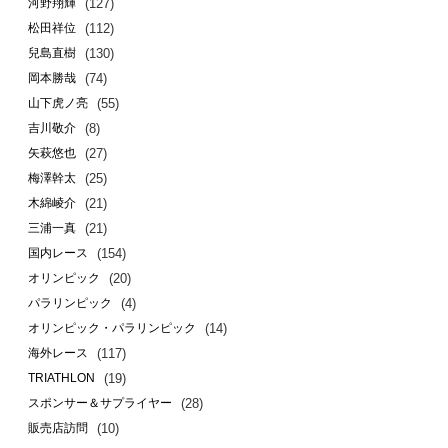
(127)
河野翔輝
(112)
松田祥位
(130)
兒島直樹
(74)
岡本勝哉
(55)
山下虎ノ亮
(8)
吉川敬介
(27)
矢萩悠也
(25)
梅澤幹太
(21)
木綿崚介
(21)
三浦一真
(154)
国内レース
(20)
オリンピック
(4)
パラリンピック
(14)
オリンピック・パラリンピック
(117)
海外レース
(19)
TRIATHLON
(28)
スポンサー＆サプライヤー
(10)
販売店訪問