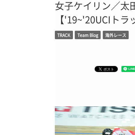
女子ケイリン／太
【'19~'20UCI
TRACK
Team Blog
海外レース