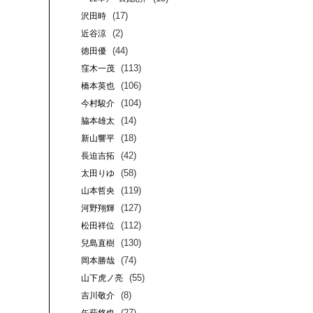
(17)
沢田時
(2)
近谷涼
(44)
徳田優
(113)
窪木一茂
(106)
橋本英也
(104)
今村駿介
(14)
脇本雄太
(18)
新山響平
(42)
長迫吉拓
(58)
太田りゆ
(119)
山本哲央
(127)
河野翔輝
(112)
松田祥位
(130)
兒島直樹
(74)
岡本勝哉
(55)
山下虎ノ亮
(8)
吉川敬介
(27)