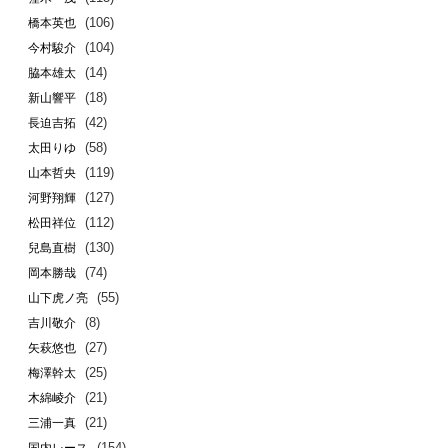
(106)
橋本英也
(104)
今村駿介
(14)
脇本雄太
(18)
新山響平
(42)
長迫吉拓
(58)
太田りゆ
(119)
山本哲央
(127)
河野翔輝
(112)
松田祥位
(130)
兒島直樹
(74)
岡本勝哉
(55)
山下虎ノ亮
(8)
吉川敬介
(27)
矢萩悠也
(25)
梅澤幹太
(21)
木綿崚介
(21)
三浦一真
(154)
国内レース