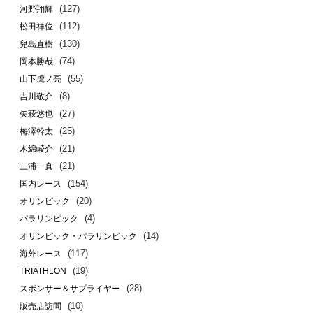
(127)
河野翔輝
(112)
松田祥位
(130)
兒島直樹
(74)
岡本勝哉
(55)
山下虎ノ亮
(8)
吉川敬介
(27)
矢萩悠也
(25)
梅澤幹太
(21)
木綿崚介
(21)
三浦一真
(154)
国内レース
(20)
オリンピック
(4)
パラリンピック
(14)
オリンピック・パラリンピック
(117)
海外レース
(19)
TRIATHLON
(28)
スポンサー＆サプライヤー
(10)
販売店訪問