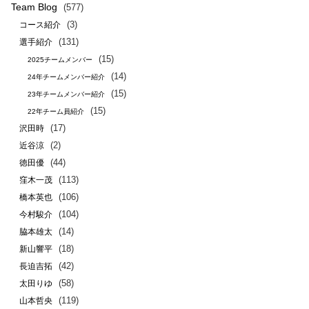
Team Blog
(577)
(3)
コース紹介
(131)
選手紹介
(15)
2025チームメンバー
(14)
24年チームメンバー紹介
(15)
23年チームメンバー紹介
(15)
22年チーム員紹介
(17)
沢田時
(2)
近谷涼
(44)
徳田優
(113)
窪木一茂
(106)
橋本英也
(104)
今村駿介
(14)
脇本雄太
(18)
新山響平
(42)
長迫吉拓
(58)
太田りゆ
(119)
山本哲央