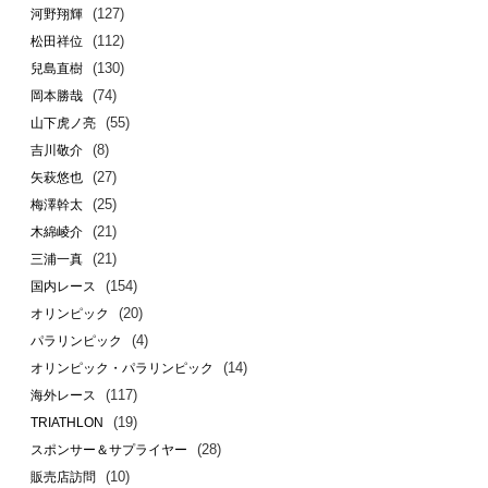
(127)
河野翔輝
(112)
松田祥位
(130)
兒島直樹
(74)
岡本勝哉
(55)
山下虎ノ亮
(8)
吉川敬介
(27)
矢萩悠也
(25)
梅澤幹太
(21)
木綿崚介
(21)
三浦一真
(154)
国内レース
(20)
オリンピック
(4)
パラリンピック
(14)
オリンピック・パラリンピック
(117)
海外レース
(19)
TRIATHLON
(28)
スポンサー＆サプライヤー
(10)
販売店訪問