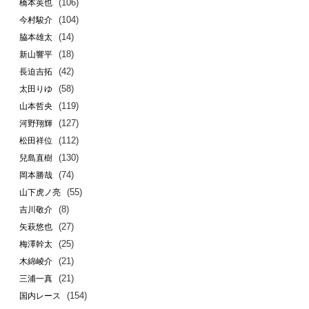
(106)
橋本英也
(104)
今村駿介
(14)
脇本雄太
(18)
新山響平
(42)
長迫吉拓
(58)
太田りゆ
(119)
山本哲央
(127)
河野翔輝
(112)
松田祥位
(130)
兒島直樹
(74)
岡本勝哉
(55)
山下虎ノ亮
(8)
吉川敬介
(27)
矢萩悠也
(25)
梅澤幹太
(21)
木綿崚介
(21)
三浦一真
(154)
国内レース