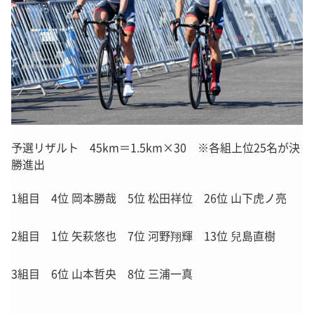
予選リザルト 45km＝1.5km×30 ※各組上位25名が決
勝進出
1組目 4位 岡本勝哉 5位 松田祥位 26位 山下虎ノ亮
2組目 1位 矢萩悠也 7位 河野翔輝 13位 兒島直樹
3組目 6位 山本哲央 8位 三浦一真