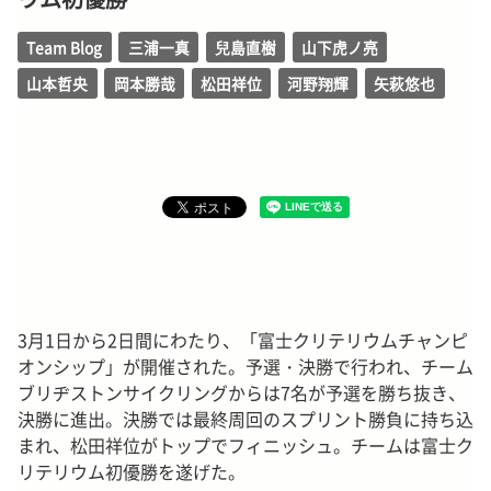
Team Blog
三浦一真
兒島直樹
山下虎ノ亮
山本哲央
岡本勝哉
松田祥位
河野翔輝
矢萩悠也
3月1日から2日間にわたり、「富士クリテリウムチャンピ
オンシップ」が開催された。予選・決勝で行われ、チーム
ブリヂストンサイクリングからは7名が予選を勝ち抜き、
決勝に進出。決勝では最終周回のスプリント勝負に持ち込
まれ、松田祥位がトップでフィニッシュ。チームは富士ク
リテリウム初優勝を遂げた。