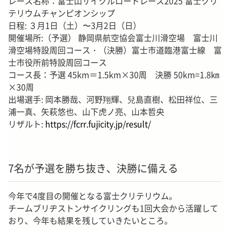
レース名称：富士山サイクルロードレース2025 富士クリ
テリウムチャンピオンシップ
日程: ３月1日（土）〜3月2日（日）
開催場所:（予選） 静岡県航空協会富士川滑空場 富士川
滑空場特設周回コース・（決勝）富士市道臨港富士線 富
士市役所前特設周回コース
コース長：予選 45km＝1.5km×30周 決勝 50km=1.8㎞
×30周
出場選手: 岡本勝哉、河野翔輝、兒島直樹、松田祥位、三
浦一真、矢萩悠也、山下虎ノ亮、山本哲央
リザルト:
https://fcrr.fujicity.jp/result/
7名が予選を勝ち抜き、決勝に備える
今年で4度目の開催となる富士クリテリウム。
チームブリヂストンサイクリングも1回大会から活躍して
おり、今年も結果を残していきたいところ。