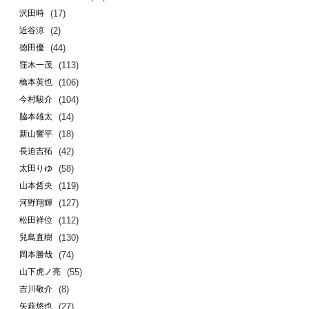
(17)
沢田時
(2)
近谷涼
(44)
徳田優
(113)
窪木一茂
(106)
橋本英也
(104)
今村駿介
(14)
脇本雄太
(18)
新山響平
(42)
長迫吉拓
(58)
太田りゆ
(119)
山本哲央
(127)
河野翔輝
(112)
松田祥位
(130)
兒島直樹
(74)
岡本勝哉
(55)
山下虎ノ亮
(8)
吉川敬介
(27)
矢萩悠也