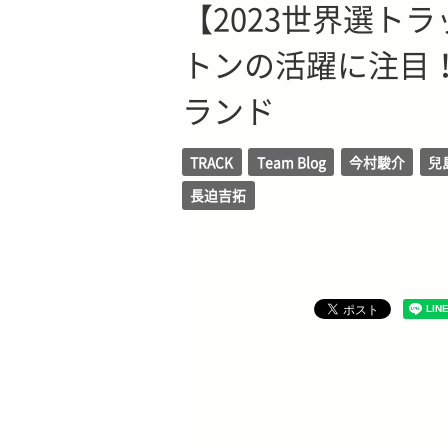
【2023世界選ト
トンの活躍に注目！ 8
ランド
TRACK
Team Blog
今村駿介
兒
長迫吉拓