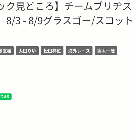
ラック見どころ】チームブリヂス
/3 - 8/9グラスゴー/スコット
島直樹
太田りゆ
松田祥位
海外レース
窪木一茂