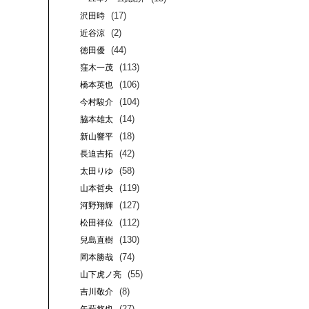
(17)
沢田時
(2)
近谷涼
(44)
徳田優
(113)
窪木一茂
(106)
橋本英也
(104)
今村駿介
(14)
脇本雄太
(18)
新山響平
(42)
長迫吉拓
(58)
太田りゆ
(119)
山本哲央
(127)
河野翔輝
(112)
松田祥位
(130)
兒島直樹
(74)
岡本勝哉
(55)
山下虎ノ亮
(8)
吉川敬介
(27)