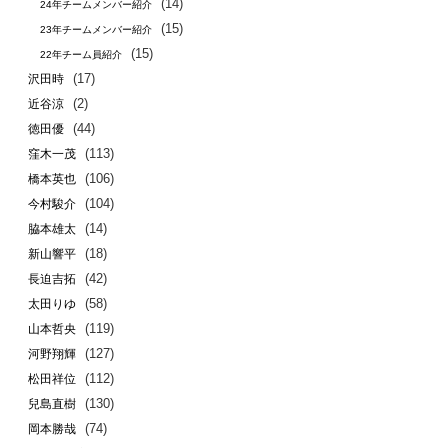
(14)
24年チームメンバー紹介
(15)
23年チームメンバー紹介
(15)
22年チーム員紹介
(17)
沢田時
(2)
近谷涼
(44)
徳田優
(113)
窪木一茂
(106)
橋本英也
(104)
今村駿介
(14)
脇本雄太
(18)
新山響平
(42)
長迫吉拓
(58)
太田りゆ
(119)
山本哲央
(127)
河野翔輝
(112)
松田祥位
(130)
兒島直樹
(74)
岡本勝哉