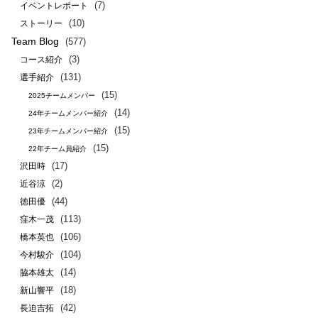
(7)
イベントレポート
(10)
ストーリー
Team Blog
(577)
(3)
コース紹介
(131)
選手紹介
(15)
2025チームメンバー
(14)
24年チームメンバー紹介
(15)
23年チームメンバー紹介
(15)
22年チーム員紹介
(17)
沢田時
(2)
近谷涼
(44)
徳田優
(113)
窪木一茂
(106)
橋本英也
(104)
今村駿介
(14)
脇本雄太
(18)
新山響平
(42)
長迫吉拓