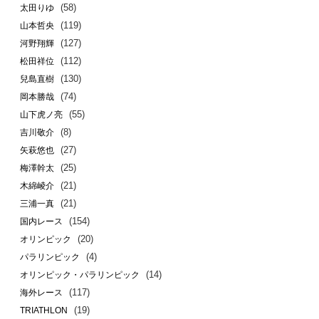
(58)
太田りゆ
(119)
山本哲央
(127)
河野翔輝
(112)
松田祥位
(130)
兒島直樹
(74)
岡本勝哉
(55)
山下虎ノ亮
(8)
吉川敬介
(27)
矢萩悠也
(25)
梅澤幹太
(21)
木綿崚介
(21)
三浦一真
(154)
国内レース
(20)
オリンピック
(4)
パラリンピック
(14)
オリンピック・パラリンピック
(117)
海外レース
(19)
TRIATHLON