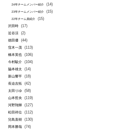
(14)
24年チームメンバー紹介
(15)
23年チームメンバー紹介
(15)
22年チーム員紹介
(17)
沢田時
(2)
近谷涼
(44)
徳田優
(113)
窪木一茂
(106)
橋本英也
(104)
今村駿介
(14)
脇本雄太
(18)
新山響平
(42)
長迫吉拓
(58)
太田りゆ
(119)
山本哲央
(127)
河野翔輝
(112)
松田祥位
(130)
兒島直樹
(74)
岡本勝哉