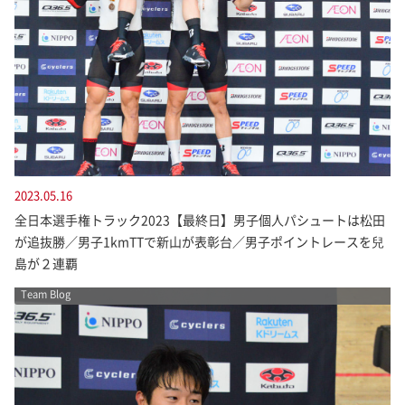
2023.05.16
全日本選手権トラック2023【最終日】男子個人パシュートは松田
が追抜勝／男子1kmTTで新山が表彰台／男子ポイントレースを兒
島が２連覇
Team Blog