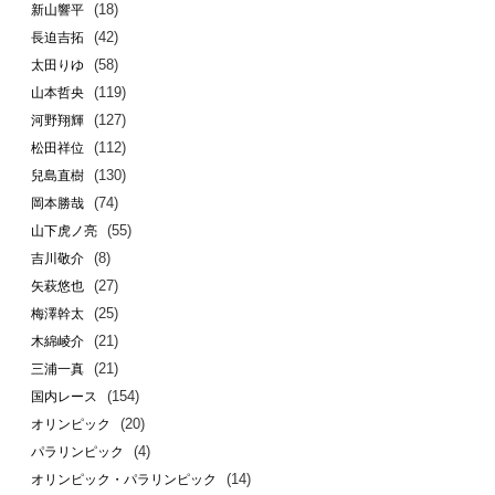
(18)
新山響平
(42)
長迫吉拓
(58)
太田りゆ
(119)
山本哲央
(127)
河野翔輝
(112)
松田祥位
(130)
兒島直樹
(74)
岡本勝哉
(55)
山下虎ノ亮
(8)
吉川敬介
(27)
矢萩悠也
(25)
梅澤幹太
(21)
木綿崚介
(21)
三浦一真
(154)
国内レース
(20)
オリンピック
(4)
パラリンピック
(14)
オリンピック・パラリンピック