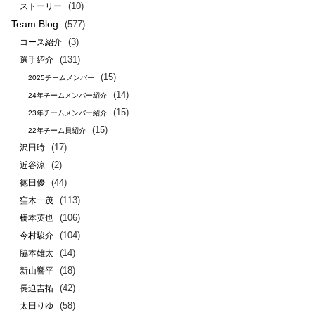
(10)
ストーリー
Team Blog
(577)
(3)
コース紹介
(131)
選手紹介
(15)
2025チームメンバー
(14)
24年チームメンバー紹介
(15)
23年チームメンバー紹介
(15)
22年チーム員紹介
(17)
沢田時
(2)
近谷涼
(44)
徳田優
(113)
窪木一茂
(106)
橋本英也
(104)
今村駿介
(14)
脇本雄太
(18)
新山響平
(42)
長迫吉拓
(58)
太田りゆ