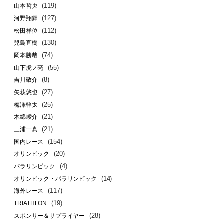
(119)
山本哲央
(127)
河野翔輝
(112)
松田祥位
(130)
兒島直樹
(74)
岡本勝哉
(55)
山下虎ノ亮
(8)
吉川敬介
(27)
矢萩悠也
(25)
梅澤幹太
(21)
木綿崚介
(21)
三浦一真
(154)
国内レース
(20)
オリンピック
(4)
パラリンピック
(14)
オリンピック・パラリンピック
(117)
海外レース
(19)
TRIATHLON
(28)
スポンサー＆サプライヤー