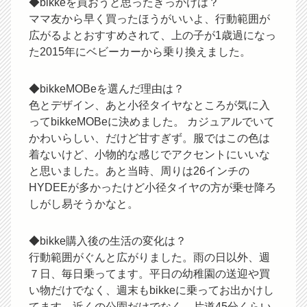
◆bikkeを買おうと思ったきっかけは？
ママ友から早く買ったほうがいいよ、行動範囲が
広がるよとおすすめされて、上の子が1歳過になっ
た2015年にベビーカーから乗り換えました。
◆bikkeMOBeを選んだ理由は？
色とデザイン、あと小径タイヤなところが気に入
ってbikkeMOBeに決めました。 カジュアルでいて
かわいらしい、だけど甘すぎず。服ではこの色は
着ないけど、小物的な感じでアクセントにいいな
と思いました。あと当時、周りは26インチの
HYDEEが多かったけど小径タイヤの方が乗せ降ろ
しがし易そうかなと。
◆bikke購入後の生活の変化は？
行動範囲がぐんと広がりました。雨の日以外、週
７日、毎日乗ってます。平日の幼稚園の送迎や買
い物だけでなく、週末もbikkeに乗ってお出かけし
てます。近くの公園だけでなく、片道45分くらい