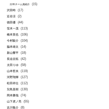
(15)
22年チーム員紹介
(17)
沢田時
(2)
近谷涼
(44)
徳田優
(113)
窪木一茂
(106)
橋本英也
(104)
今村駿介
(14)
脇本雄太
(18)
新山響平
(42)
長迫吉拓
(58)
太田りゆ
(119)
山本哲央
(127)
河野翔輝
(112)
松田祥位
(130)
兒島直樹
(74)
岡本勝哉
(55)
山下虎ノ亮
(8)
吉川敬介