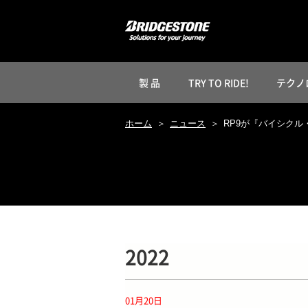
製 品
TRY TO RIDE!
テクノ
ホーム
ニュース
RP9が『バイシクル
2022
01月20日